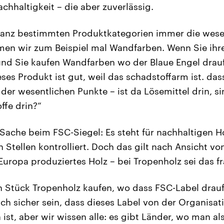
chhaltigkeit – die aber zuverlässig.
 ganz bestimmten Produktkategorien immer die wese
hmen wir zum Beispiel mal Wandfarben. Wenn Sie ih
und Sie kaufen Wandfarben wo der Blaue Engel drauf
eses Produkt ist gut, weil das schadstoffarm ist. dass
der wesentlichen Punkte – ist da Lösemittel drin, s
ffe drin?“
 Sache beim FSC-Siegel: Es steht für nachhaltigen 
Stellen kontrolliert. Doch das gilt nach Ansicht vo
 Europa produziertes Holz – bei Tropenholz sei das 
in Stück Tropenholz kaufen, wo dass FSC-Label drau
ich sicher sein, dass dieses Label von der Organisat
n ist, aber wir wissen alle: es gibt Länder, wo man a