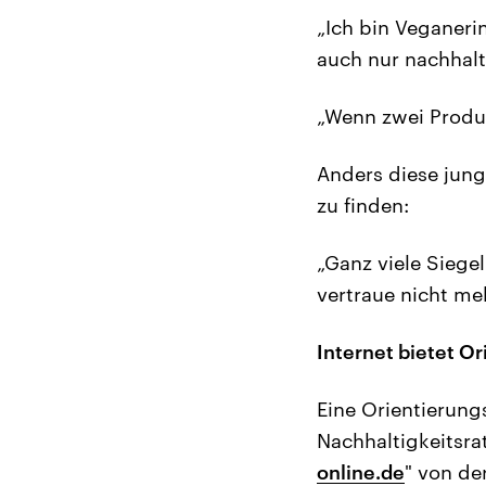
„Ich bin Veganeri
auch nur nachhalt
„Wenn zwei Produk
Anders diese jung
zu finden:
„Ganz viele Siege
vertraue nicht me
Internet bietet O
Eine Orientierung
Nachhaltigkeitsra
online.de
" von de