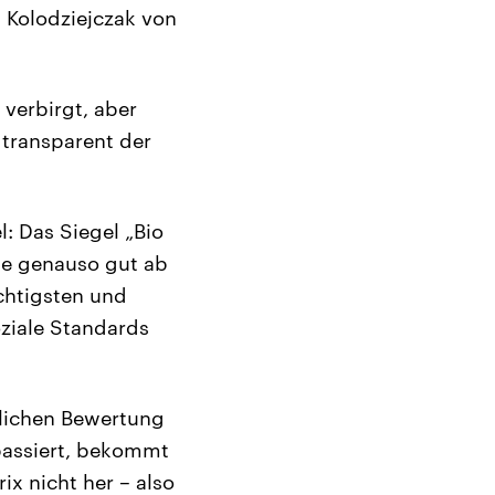
 Kolodziejczak von
 verbirgt, aber
 transparent der
l: Das Siegel „Bio
ne genauso gut ab
chtigsten und
oziale Standards
ltlichen Bewertung
passiert, bekommt
x nicht her – also