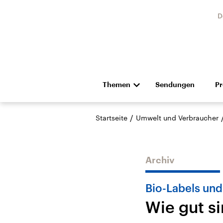
D
Themen
Sendungen
P
Die Nachrichten
Politik
/
Startseite
Umwelt und Verbraucher
Hörspiel und Feature
Musik
Archiv
Bio-Labels und
Wie gut si
Landtagswahl Sachsen-
USA
Anhalt 2026
Aktuel