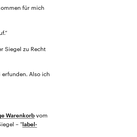
 kommen für mich
f.“
er Siegel zu Recht
 erfunden. Also ich
ge Warenkorb
vom
iegel – "
label-