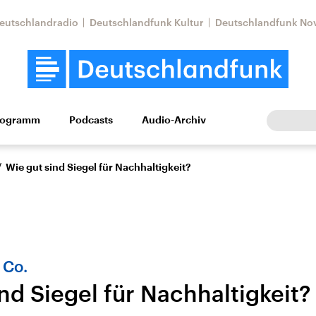
eutschlandradio
Deutschlandfunk Kultur
Deutschlandfunk No
rogramm
Podcasts
Audio-Archiv
Wirtschaft
Wissen
Kultur
Europa
Gesellschaf
/
Wie gut sind Siegel für Nachhaltigkeit?
 Co.
nd Siegel für Nachhaltigkeit?
Nahostkonflikt
Iran
le Beiträge,
Aktuelle Lage und
Aktuelle Lage und