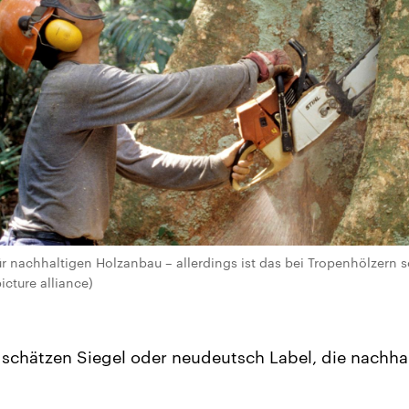
ür nachhaltigen Holzanbau – allerdings ist das bei Tropenhölzern s
icture alliance)
 schätzen Siegel oder neudeutsch Label, die nachha