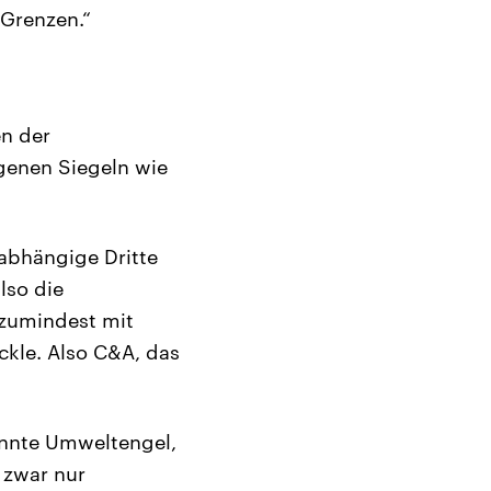
 Grenzen.“
en der
igenen Siegeln wie
nabhängige Dritte
lso die
 zumindest mit
ckle. Also C&A, das
kannte Umweltengel,
 zwar nur