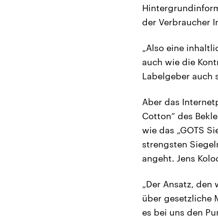
Hintergrundinform
der Verbraucher In
„Also eine inhaltl
auch wie die Kont
Labelgeber auch si
Aber das Internetp
Cotton“ des Bekl
wie das „GOTS Si
strengsten Siegel
angeht. Jens Kolod
„Der Ansatz, den w
über gesetzliche
es bei uns den Pu