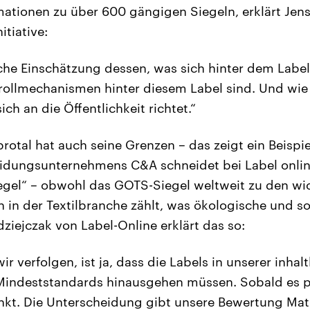
ationen zu über 600 gängigen Siegeln, erklärt Jens
itiative:
iche Einschätzung dessen, was sich hinter dem Label
rollmechanismen hinter diesem Label sind. Und wie
ch an die Öffentlichkeit richtet.“
rotal hat auch seine Grenzen – das zeigt ein Beispie
eidungsunternehmens C&A schneidet bei Label onli
egel“ – obwohl das GOTS-Siegel weltweit zu den wi
n in der Textilbranche zählt, was ökologische und s
ziejczak von Label-Online erklärt das so:
ir verfolgen, ist ja, dass die Labels in unserer inha
 Mindeststandards hinausgehen müssen. Sobald es 
nkt. Die Unterscheidung gibt unsere Bewertung Matri