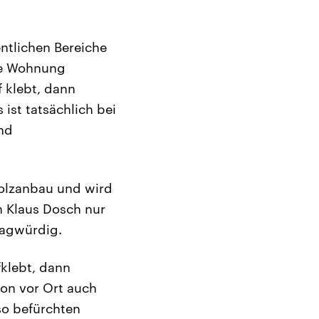
ntlichen Bereiche
re Wohnung
 klebt, dann
 ist tatsächlich bei
ind
Holzanbau und wird
n Klaus Dosch nur
fragwürdig.
fklebt, dann
ion vor Ort auch
lso befürchten