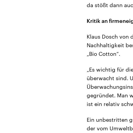
da stößt dann auc
Kritik an firmene
Klaus Dosch von 
Nachhaltigkeit be
„Bio Cotton“.
„Es wichtig für d
überwacht sind. U
Überwachungsinsta
gegründet. Man wü
ist ein relativ sch
Ein unbestritten 
der vom Umweltbu