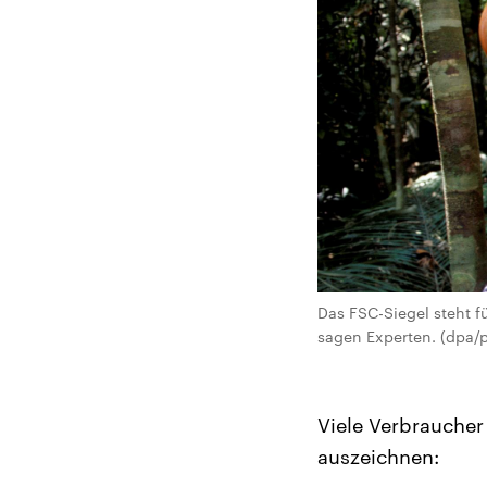
Das FSC-Siegel steht f
sagen Experten. (dpa/p
Viele Verbraucher
auszeichnen: