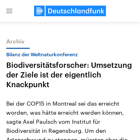
Close
menu
Archiv
Themen
Bilanz der Weltnaturkonferenz
Biodiversitätsforscher: Umsetzung
der Ziele ist der eigentlich
Knackpunkt
Bei der COP15 in Montreal sei das erreicht
Landtagswahl Sachsen-Anhalt
USA
worden, was hätte erreicht werden können,
2026
Aktuelle Beiträge, Analys
Alle Informationen
Hintergründe
sagte Axel Paulsch vom Institut für
Sachsen-Anhalt wählt am 6.
Wirtschaftlich und militäri
September 2026 einen neuen
gehören die Vereinigten S
Biodiversität in Regensburg. Um den
Landtag. Seit 2021 wird das
den mächtigsten Ländern 
Bundesland von einer Koalition aus
Artenschwund zu stoppen, müssten aber die
mit großem Einfluss auf d