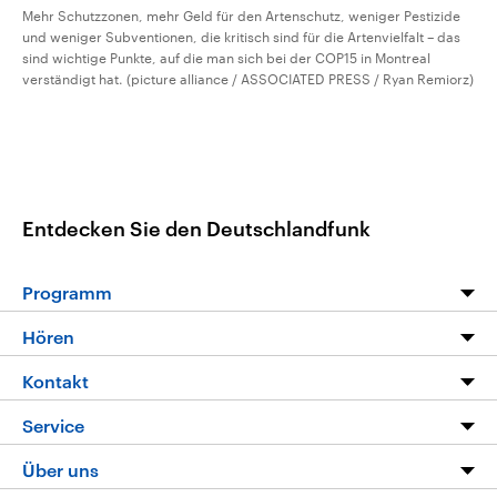
Mehr Schutzzonen, mehr Geld für den Artenschutz, weniger Pestizide
und weniger Subventionen, die kritisch sind für die Artenvielfalt – das
sind wichtige Punkte, auf die man sich bei der COP15 in Montreal
verständigt hat. (picture alliance / ASSOCIATED PRESS / Ryan Remiorz)
Entdecken Sie den Deutschlandfunk
Programm
Programm
Hören
Alle Sendungen
Livestream
Kontakt
Die Nachrichten
Audios
Hörerservice
Service
Nachrichtenleicht
Podcasts
Social Media
FAQ
Über uns
Neue Beiträge auf dlf.de
Deutschlandfunk App