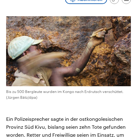
Link
Emai
CDU, SPD und FDP regiert.-
aktuelle Weltgeschehen.
kopieren/te
Umfragen, Prognosen,
Wahlprogramme, aktuelle Berichte
Sendungen
Programm
Podcasts
und Hintergründe zu den Parteien
und Kandidaten der anstehenden
Wahl.
Audio-Archiv
Bis zu 500 Bergleute wurden im Kongo nach Erdrutsch verschüttet.
(Jürgen Bätz/dpa)
Ein Polizeisprecher sagte in der ostkongolesischen
Provinz Süd Kivu, bislang seien zehn Tote gefunden
worden. Retter und Freiwillige seien im Einsatz, um