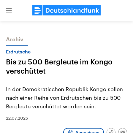
Close
menu
Archiv
Themen
Erdrutsche
Bis zu 500 Bergleute im Kongo
verschüttet
In der Demokratischen Republik Kongo sollen
nach einer Reihe von Erdrutschen bis zu 500
Landtagswahl Sachsen-Anhalt
USA
Bergleute verschüttet worden sein.
2026
Aktuelle Beiträge, Analys
Alle Informationen
Hintergründe
Sachsen-Anhalt wählt am 6.
Wirtschaftlich und militäri
22.07.2025
September 2026 einen neuen
gehören die Vereinigten S
Landtag. Seit 2021 wird das
den mächtigsten Ländern 
Bundesland von einer Koalition aus
mit großem Einfluss auf d
Abonnieren