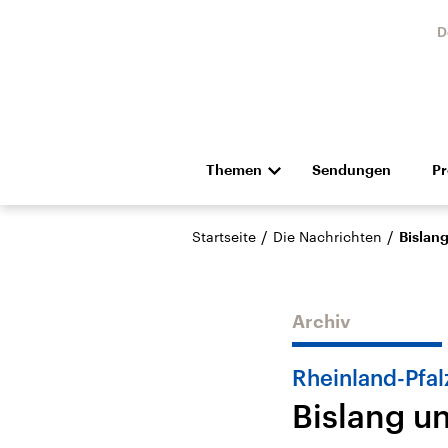
D
Themen
Sendungen
P
Die Nachrichten
Politik
/
/
Startseite
Die Nachrichten
Bislan
Hörspiel und Feature
Musik
Archiv
Rheinland-Pfal
Bislang u
Landtagswahl Sachsen-
USA
Anhalt 2026
Aktuel