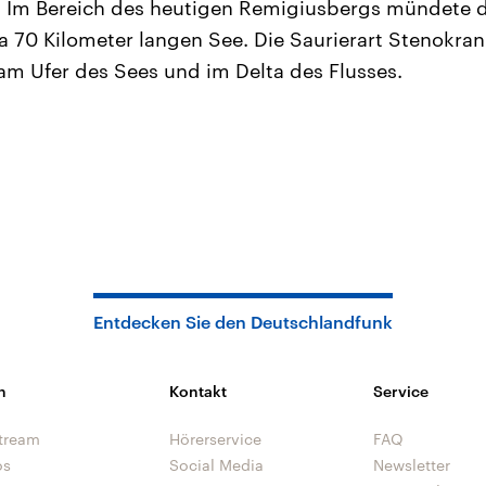
: Im Bereich des heutigen Remigiusbergs mündete d
wa 70 Kilometer langen See. Die Saurierart Stenokran
m Ufer des Sees und im Delta des Flusses.
Entdecken Sie den Deutschlandfunk
n
Kontakt
Service
tream
Hörerservice
FAQ
os
Social Media
Newsletter