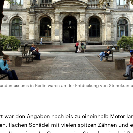
ndemuseums in Berlin waren an der Entdeckung von Stenokranio be
rt war den Angaben nach bis zu eineinhalb Meter l
en, flachen Schädel mit vielen spitzen Zähnen und e