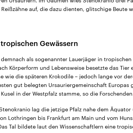
en Ursauriern. Im Gaumen wies Stenokranio drei Pa
Reißzähne auf, die dazu dienten, glitschige Beute w
n tropischen Gewässern
e demnach als sogenannter Lauerjäger in tropische
ch Körperform und Lebensweise besetzte das Tier e
e wie die späteren Krokodile – jedoch lange vor de
ältesten gut belegten Ursauriergemeinschaft Europas
Kusel in der Westpfalz stamme, so die Forschenden
Stenokranio lag die jetzige Pfalz nahe dem Äquator 
von Lothringen bis Frankfurt am Main und vom Hunsr
Das Tal bildete laut den Wissenschaftlern eine tropi