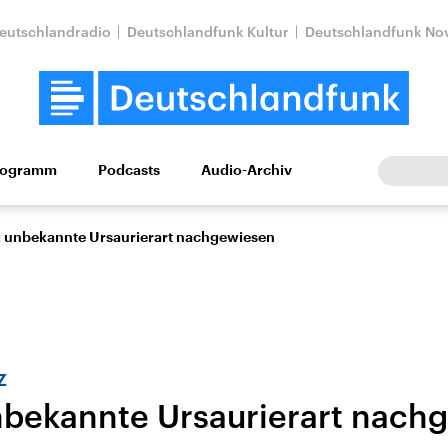
eutschlandradio
Deutschlandfunk Kultur
Deutschlandfunk No
rogramm
Podcasts
Audio-Archiv
Wirtschaft
Wissen
Kultur
Europa
Gesellschaf
g unbekannte Ursaurierart nachgewiesen
z
nbekannte Ursaurierart nach
Nahostkonflikt
Iran
le Beiträge,
Aktuelle Lage und
Aktuelle Lage und