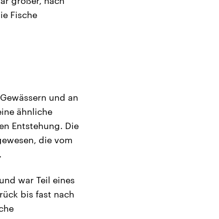
ar großer, nach
ie Fische
n Gewässern und an
ine ähnliche
ren Entstehung. Die
 gewesen, die vom
.
und war Teil eines
ück bis fast nach
sche