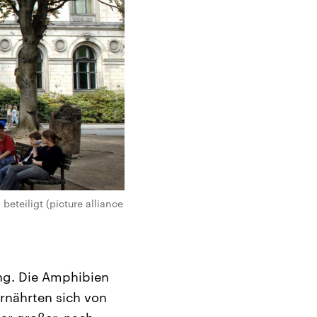
teiligt (picture alliance
ang. Die Amphibien
rnährten sich von