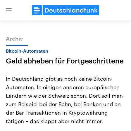
Close
menu
Archiv
Themen
Bitcoin-Automaten
Geld abheben für Fortgeschrittene
In Deutschland gibt es noch keine Bitcoin-
Automaten. In einigen anderen europäischen
Ländern wie der Schweiz schon. Dort soll man
Landtagswahl Sachsen-Anhalt
USA
zum Beispiel bei der Bahn, bei Banken und an
2026
Aktuelle Beiträge, Analys
Alle Informationen
der Bar Transaktionen in Kryptowährung
Hintergründe
Sachsen-Anhalt wählt am 6.
Wirtschaftlich und militäri
tätigen – das klappt aber nicht immer.
September 2026 einen neuen
gehören die Vereinigten S
Landtag. Seit 2021 wird das
den mächtigsten Ländern 
Bundesland von einer Koalition aus
mit großem Einfluss auf d