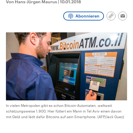
Von Hans-Jürgen Maurus
|
10.01.2018
CDU, SPD und FDP regiert.-
aktuelle Weltgeschehen.
Umfragen, Prognosen,
Wahlprogramme, aktuelle Berichte
Abonnieren
Sendungen
Programm
Podcasts
und Hintergründe zu den Parteien
Link
Emai
und Kandidaten der anstehenden
kopieren/te
Wahl.
Audio-Archiv
In vielen Metropolen gibt es schon Bitcoin-Automaten, weltweit
schätzungsweise 1.900. Hier füttert ein Mann in Tel Aviv einen davon
mit Geld und lädt dafür Bitcoins auf sein Smartphone. (AFP/Jack Guez)