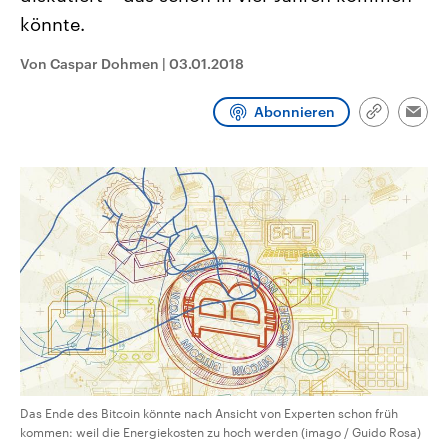
CDU, SPD und FDP regiert.-
aktuelle Weltgeschehen.
könnte.
Umfragen, Prognosen,
Wahlprogramme, aktuelle Berichte
Sendungen
Programm
Podcasts
und Hintergründe zu den Parteien
Von Caspar Dohmen
|
03.01.2018
und Kandidaten der anstehenden
Wahl.
Audio-Archiv
Abonnieren
Link
Emai
kopieren/te
Das Ende des Bitcoin könnte nach Ansicht von Experten schon früh
kommen: weil die Energiekosten zu hoch werden (imago / Guido Rosa)