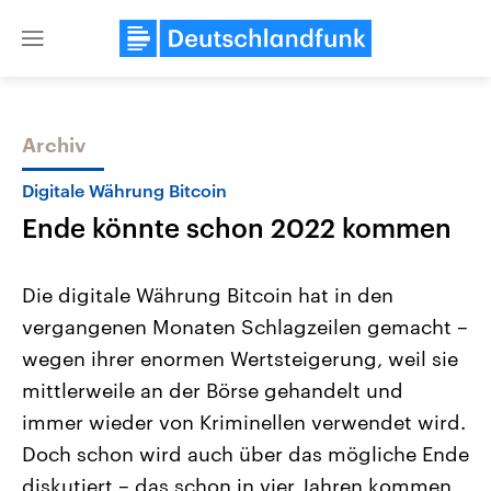
Close
menu
Archiv
Themen
Digitale Währung Bitcoin
Ende könnte schon 2022 kommen
Die digitale Währung Bitcoin hat in den
vergangenen Monaten Schlagzeilen gemacht –
wegen ihrer enormen Wertsteigerung, weil sie
Landtagswahl Sachsen-Anhalt
USA
mittlerweile an der Börse gehandelt und
2026
Aktuelle Beiträge, Analys
Alle Informationen
immer wieder von Kriminellen verwendet wird.
Hintergründe
Sachsen-Anhalt wählt am 6.
Wirtschaftlich und militäri
Doch schon wird auch über das mögliche Ende
September 2026 einen neuen
gehören die Vereinigten S
Landtag. Seit 2021 wird das
den mächtigsten Ländern 
diskutiert – das schon in vier Jahren kommen
Bundesland von einer Koalition aus
mit großem Einfluss auf d