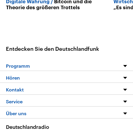
Digitale Währung
Bitcoin und die
Wirtsch
Theorie des größeren Trottels
„Es sin
Entdecken Sie den Deutschlandfunk
Programm
Programm
Hören
Alle Sendungen
Livestream
Kontakt
Die Nachrichten
Audios
Hörerservice
Service
Nachrichtenleicht
Podcasts
Social Media
FAQ
Über uns
Neue Beiträge auf dlf.de
Deutschlandfunk App
Newsletter
Deutschlandradio
Themen-Schwerpunkte
Nachrichten App
Deutschlandradio
Veranstaltungen
Presse