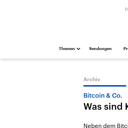
D
Themen
Sendungen
P
Die Nachrichten
Politik
Hörspiel und Feature
Musik
Archiv
Bitcoin & Co.
Was sind
Landtagswahl Sachsen-
USA
Anhalt 2026
Aktuel
Neben dem Bitco