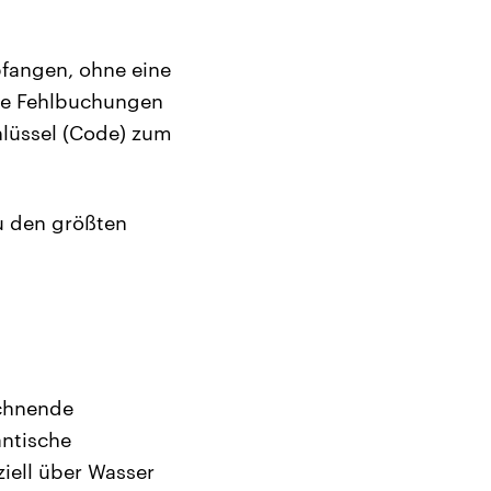
pfangen, ohne eine
die Fehlbuchungen
hlüssel (Code) zum
u den größten
ichnende
ntische
iell über Wasser