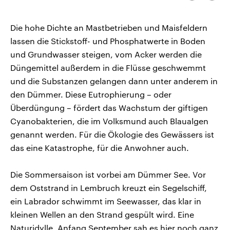
kopieren/te
CDU, SPD und FDP regiert.-
aktuelle Weltgeschehen.
Umfragen, Prognosen,
Wahlprogramme, aktuelle Berichte
Die hohe Dichte an Mastbetrieben und Maisfeldern
Sendungen
Programm
Podcasts
und Hintergründe zu den Parteien
und Kandidaten der anstehenden
lassen die Stickstoff- und Phosphatwerte in Boden
Wahl.
und Grundwasser steigen, vom Acker werden die
Audio-Archiv
Düngemittel außerdem in die Flüsse geschwemmt
und die Substanzen gelangen dann unter anderem in
den Dümmer. Diese Eutrophierung – oder
Überdüngung – fördert das Wachstum der giftigen
Cyanobakterien, die im Volksmund auch Blaualgen
genannt werden. Für die Ökologie des Gewässers ist
das eine Katastrophe, für die Anwohner auch.
Die Sommersaison ist vorbei am Dümmer See. Vor
dem Oststrand in Lembruch kreuzt ein Segelschiff,
ein Labrador schwimmt im Seewasser, das klar in
kleinen Wellen an den Strand gespült wird. Eine
Naturidylle. Anfang September sah es hier noch ganz