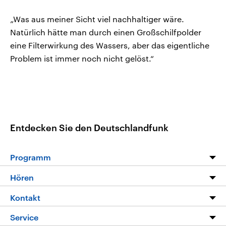
„Was aus meiner Sicht viel nachhaltiger wäre.
Natürlich hätte man durch einen Großschilfpolder
eine Filterwirkung des Wassers, aber das eigentliche
Problem ist immer noch nicht gelöst.“
Entdecken Sie den Deutschlandfunk
Programm
Programm
Hören
Alle Sendungen
Livestream
Kontakt
Die Nachrichten
Audios
Hörerservice
Service
Nachrichtenleicht