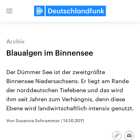
Close
menu
Archiv
Themen
Blaualgen im Binnensee
Der Dümmer See ist der zweitgrößte
Binnensee Niedersachsens. Er liegt am Rande
der norddeutschen Tiefebene und das wird
ihm seit Jahren zum Verhängnis, denn diese
Ebene wird landwirtschaftlich intensiv genutzt.
Landtagswahl Sachsen-Anhalt
USA
2026
Aktuelle Beiträge, Analys
Alle Informationen
Hintergründe
Von Susanne Schrammar
|
14.10.2011
Sachsen-Anhalt wählt am 6.
Wirtschaftlich und militäri
September 2026 einen neuen
gehören die Vereinigten S
Landtag. Seit 2021 wird das
den mächtigsten Ländern 
Link
Emai
Bundesland von einer Koalition aus
mit großem Einfluss auf d