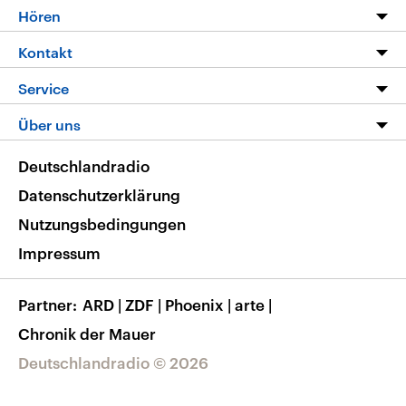
Programm
Hören
Alle Sendungen
Livestream
Kontakt
Die Nachrichten
Audios
Hörerservice
Service
Nachrichtenleicht
Podcasts
Social Media
FAQ
Über uns
Neue Beiträge auf dlf.de
Deutschlandfunk App
Newsletter
Deutschlandradio
Themen-Schwerpunkte
Nachrichten App
Deutschlandradio
Veranstaltungen
Presse
Frequenzen
Datenschutzerklärung
Musikliste
Ausbildung und Karriere
Nutzungsbedingungen
RSS
Transparenz
Impressum
Korrekturen
Barrierefreiheit
Partner
ARD
|
ZDF
|
Phoenix
|
arte
|
Chronik der Mauer
Deutschlandradio © 2026