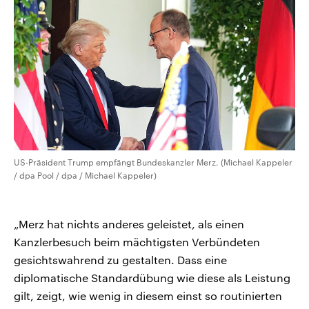
CDU, SPD und FDP regiert.-
aktuelle Weltgeschehen.
Umfragen, Prognosen,
Wahlprogramme, aktuelle Berichte
Sendungen
Programm
Podcasts
und Hintergründe zu den Parteien
und Kandidaten der anstehenden
Wahl.
Audio-Archiv
US-Präsident Trump empfängt Bundeskanzler Merz. (Michael Kappeler
/ dpa Pool / dpa / Michael Kappeler)
„Merz hat nichts anderes geleistet, als einen
Kanzlerbesuch beim mächtigsten Verbündeten
gesichtswahrend zu gestalten. Dass eine
diplomatische Standardübung wie diese als Leistung
gilt, zeigt, wie wenig in diesem einst so routinierten