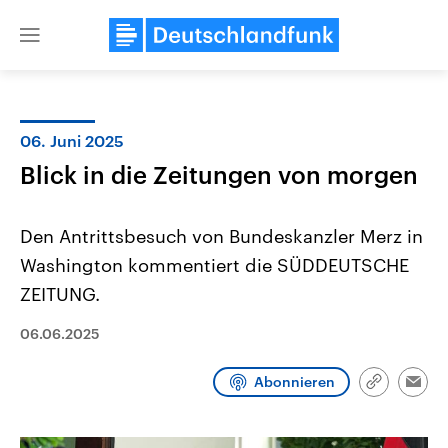
Close
menu
06. Juni 2025
Themen
Blick in die Zeitungen von morgen
Den Antrittsbesuch von Bundeskanzler Merz in
Washington kommentiert die SÜDDEUTSCHE
ZEITUNG.
06.06.2025
Landtagswahl Sachsen-Anhalt
USA
2026
Aktuelle Beiträge, Analys
Abonnieren
Alle Informationen
Hintergründe
Link
Emai
Sachsen-Anhalt wählt am 6.
Wirtschaftlich und militäri
kopieren/te
September 2026 einen neuen
gehören die Vereinigten S
Landtag. Seit 2021 wird das
den mächtigsten Ländern 
Bundesland von einer Koalition aus
mit großem Einfluss auf d