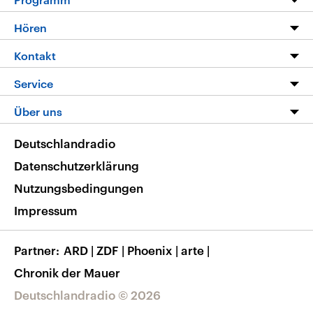
Programm
Hören
Alle Sendungen
Livestream
Kontakt
Die Nachrichten
Audios
Hörerservice
Service
Nachrichtenleicht
Podcasts
Social Media
FAQ
Über uns
Neue Beiträge auf dlf.de
Deutschlandfunk App
Newsletter
Deutschlandradio
Themen-Schwerpunkte
Nachrichten App
Deutschlandradio
Veranstaltungen
Presse
Frequenzen
Datenschutzerklärung
Musikliste
Ausbildung und Karriere
Nutzungsbedingungen
RSS
Transparenz
Impressum
Korrekturen
Barrierefreiheit
Partner
ARD
|
ZDF
|
Phoenix
|
arte
|
Chronik der Mauer
Deutschlandradio © 2026