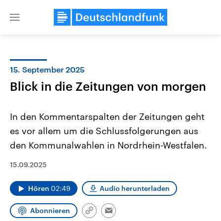
Close
menu
15. September 2025
Themen
Blick in die Zeitungen von morgen
In den Kommentarspalten der Zeitungen geht
es vor allem um die Schlussfolgerungen aus
den Kommunalwahlen in Nordrhein-Westfalen.
15.09.2025
Landtagswahl Sachsen-Anhalt
USA
2026
Aktuelle Beiträge, Analys
Hören
02:49
Audio herunterladen
Alle Informationen
Hintergründe
Sachsen-Anhalt wählt am 6.
Wirtschaftlich und militäri
September 2026 einen neuen
gehören die Vereinigten S
Abonnieren
Landtag. Seit 2021 wird das
den mächtigsten Ländern 
Link
Email
Bundesland von einer Koalition aus
mit großem Einfluss auf d