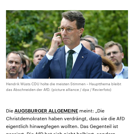
kopieren/teilen
CDU, SPD und FDP regiert.-
aktuelle Weltgeschehen.
Umfragen, Prognosen,
Wahlprogramme, aktuelle Berichte
Sendungen
Programm
Podcasts
und Hintergründe zu den Parteien
und Kandidaten der anstehenden
Wahl.
Audio-Archiv
Hendrik Wüsts CDU holte die meisten Stimmen – Hauptthema bleibt
das Abschneiden der AfD. (picture alliance / dpa / Revierfoto)
Die
AUGSBURGER ALLGEMEINE
meint: „Die
Christdemokraten haben verdrängt, dass sie die AfD
eigentlich hinwegfegen wollten. Das Gegenteil ist
passiert. Die AfD hat sich nicht halbiert, sondern