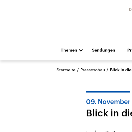
D
Themen
Sendungen
P
Die Nachrichten
Politik
/
/
Startseite
Presseschau
Blick in d
Hörspiel und Feature
Musik
09. November
Blick in 
Landtagswahl Sachsen-
USA
Anhalt 2026
Aktuel