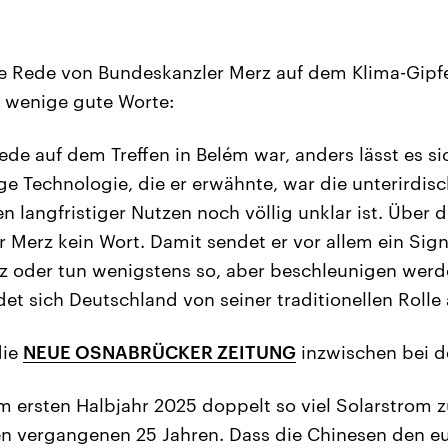
e Rede von Bundeskanzler Merz auf dem Klima-Gipfel
 wenige gute Worte:
ede auf dem Treffen in Belém war, anders lässt es si
ige Technologie, die er erwähnte, war die unterirdis
n langfristiger Nutzen noch völlig unklar ist. Über 
or Merz kein Wort. Damit sendet er vor allem ein Sig
z oder tun wenigstens so, aber beschleunigen werde
t sich Deutschland von seiner traditionellen Rolle a
die
NEUE OSNABRÜCKER ZEITUNG
inzwischen bei d
im ersten Halbjahr 2025 doppelt so viel Solarstrom 
en vergangenen 25 Jahren. Dass die Chinesen den e