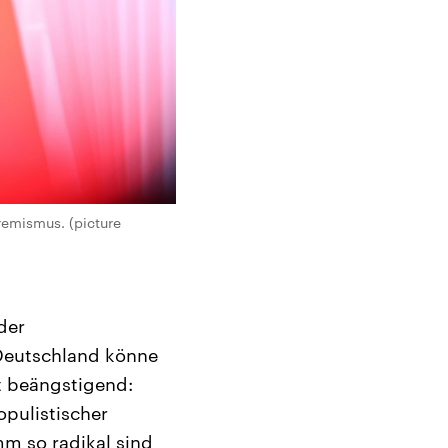
remismus. (picture
 der
Deutschland könne
st beängstigend:
pulistischer
mm so radikal sind