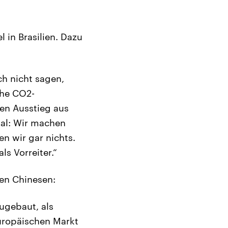
 in Brasilien. Dazu
ch nicht sagen,
che CO2-
den Ausstieg aus
nal: Wir machen
n wir gar nichts.
ls Vorreiter.“
en Chinesen:
zugebaut, als
uropäischen Markt