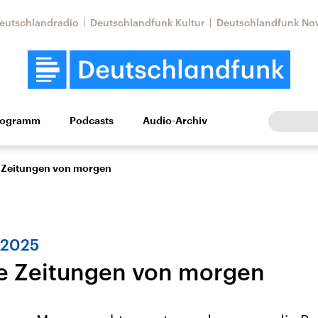
eutschlandradio
Deutschlandfunk Kultur
Deutschlandfunk No
rogramm
Podcasts
Audio-Archiv
Wirtschaft
Wissen
Kultur
Europa
Gesellschaf
ie Zeitungen von morgen
 2025
die Zeitungen von morgen
Nahostkonflikt
Iran
le Beiträge,
Aktuelle Lage und
Aktuelle Lage und