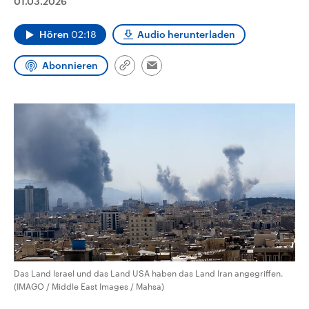
01.03.2026
aktuelle Weltgeschehen.
Diese wird wie die Hisboll
Libanon vom Iran unterstüt
Hören
02:18
Audio herunterladen
Sendungen
Programm
Podcasts
Abonnieren
Link
Email
Audio-Archiv
kopieren/teilen
Das Land Israel und das Land USA haben das Land Iran angegriffen.
(IMAGO / Middle East Images / Mahsa)