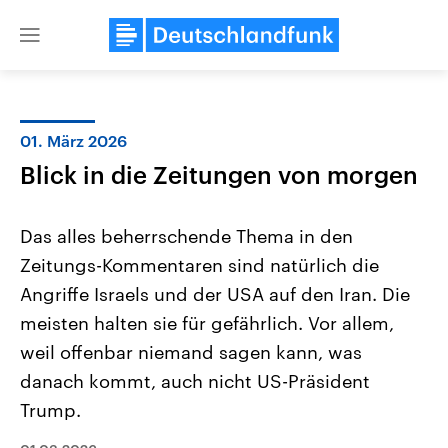
Close
menu
01. März 2026
Themen
Blick in die Zeitungen von morgen
Das alles beherrschende Thema in den
Zeitungs-Kommentaren sind natürlich die
Angriffe Israels und der USA auf den Iran. Die
meisten halten sie für gefährlich. Vor allem,
weil offenbar niemand sagen kann, was
USA
Nahostkonflikt
Aktuelle Beiträge, Analysen und
Aktuelle Lage und Hinter
danach kommt, auch nicht US-Präsident
Der Überfall der palästine
Hintergründe
Wirtschaftlich und militärisch
Terrororganisation Hamas
Trump.
gehören die Vereinigten Staaten zu
Oktober 2023 auf Israel ha
den mächtigsten Ländern der Erde,
Region wieder die Gewalt 
mit großem Einfluss auf das
Israel möchte die Hamas z