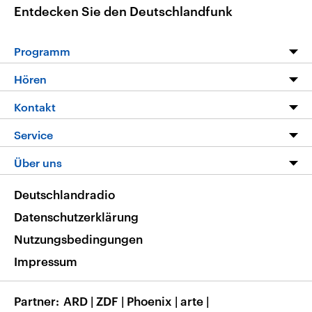
Entdecken Sie den Deutschlandfunk
Programm
Programm
Hören
Alle Sendungen
Livestream
Kontakt
Die Nachrichten
Audios
Hörerservice
Service
Nachrichtenleicht
Podcasts
Social Media
FAQ
Über uns
Neue Beiträge auf dlf.de
Deutschlandfunk App
Newsletter
Deutschlandradio
Themen-Schwerpunkte
Nachrichten App
Deutschlandradio
Veranstaltungen
Presse
Frequenzen
Datenschutzerklärung
Musikliste
Ausbildung und Karriere
Nutzungsbedingungen
RSS
Transparenz
Impressum
Korrekturen
Barrierefreiheit
Partner
ARD
|
ZDF
|
Phoenix
|
arte
|