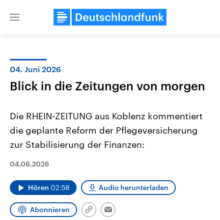
Close
menu
04. Juni 2026
Themen
Blick in die Zeitungen von morgen
Die RHEIN-ZEITUNG aus Koblenz kommentiert
die geplante Reform der Pflegeversicherung
zur Stabilisierung der Finanzen:
04.06.2026
Landtagswahl Sachsen-Anhalt
USA
2026
Aktuelle Beiträge, Analys
Hören
02:58
Audio herunterladen
Alle Informationen
Hintergründe
Sachsen-Anhalt wählt am 6.
Wirtschaftlich und militäri
September 2026 einen neuen
gehören die Vereinigten S
Abonnieren
Landtag. Seit 2021 wird das
den mächtigsten Ländern 
Link
Email
Bundesland von einer Koalition aus
mit großem Einfluss auf d