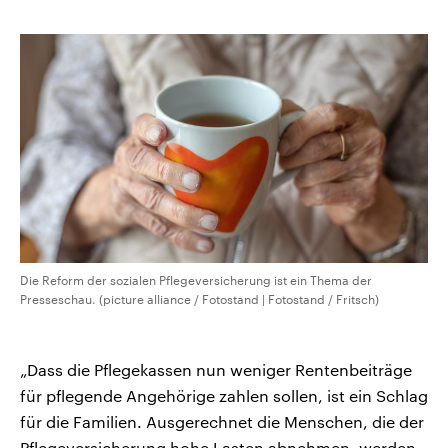
kopieren/teilen
CDU, SPD und FDP regiert.-
aktuelle Weltgeschehen.
Umfragen, Prognosen,
Wahlprogramme, aktuelle Berichte
Sendungen
Programm
Podcasts
und Hintergründe zu den Parteien
und Kandidaten der anstehenden
Wahl.
Audio-Archiv
Die Reform der sozialen Pflegeversicherung ist ein Thema der
Presseschau. (picture alliance / Fotostand | Fotostand / Fritsch)
„Dass die Pflegekassen nun weniger Rentenbeiträge
für pflegende Angehörige zahlen sollen, ist ein Schlag
für die Familien. Ausgerechnet die Menschen, die der
Pflegeversicherung hohe Lasten abnehmen, werden