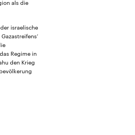
gion als die
 der israelische
 Gazastreifens‘
die
 das Regime in
jahu den Krieg
ilbevölkerung