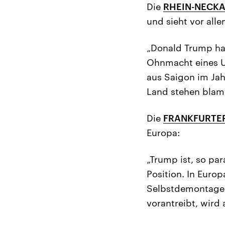
Die
RHEIN-NECKA
und sieht vor all
„Donald Trump hat 
Ohnmacht eines U
aus Saigon im Jah
Land stehen blami
Die
FRANKFURTER
Europa:
„Trump ist, so pa
Position. In Euro
Selbstdemontage 
vorantreibt, wird 