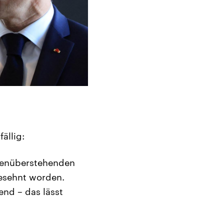
ällig:
egenüberstehenden
gesehnt worden.
end – das lässt