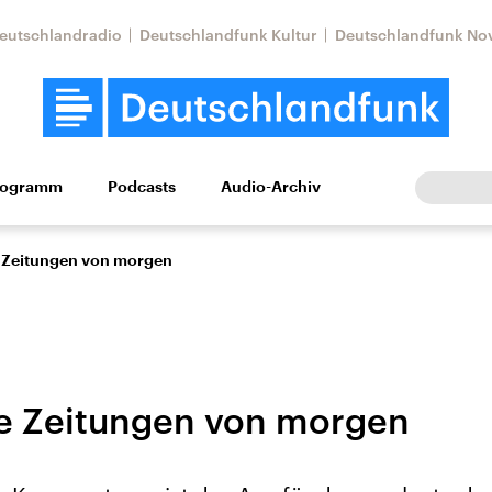
eutschlandradio
Deutschlandfunk Kultur
Deutschlandfunk No
rogramm
Podcasts
Audio-Archiv
Wirtschaft
Wissen
Kultur
Europa
Gesellschaf
ie Zeitungen von morgen
die Zeitungen von morgen
Nahostkonflikt
Iran
le Beiträge,
Aktuelle Lage und
Aktuelle Lage und