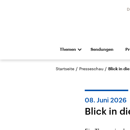
D
Themen
Sendungen
P
Die Nachrichten
Politik
/
/
Startseite
Presseschau
Blick in d
Hörspiel und Feature
Musik
08. Juni 2026
Blick in 
Landtagswahl Sachsen-
USA
Anhalt 2026
Aktuel