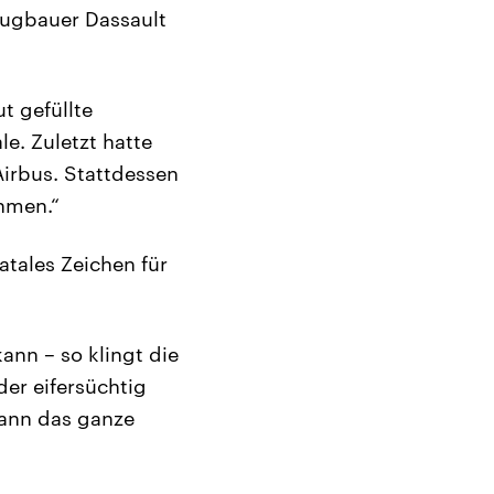
eugbauer Dassault
t gefüllte
e. Zuletzt hatte
Airbus. Stattdessen
hmen.“
atales Zeichen für
ann – so klingt die
er eifersüchtig
dann das ganze