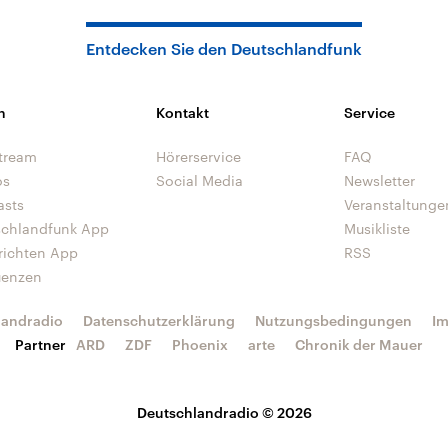
Entdecken Sie den Deutschlandfunk
n
Kontakt
Service
tream
Hörerservice
FAQ
os
Social Media
Newsletter
asts
Veranstaltunge
schlandfunk App
Musikliste
richten App
RSS
uenzen
landradio
Datenschutzerklärung
Nutzungsbedingungen
I
Partner
ARD
ZDF
Phoenix
arte
Chronik der Mauer
Deutschlandradio © 2026