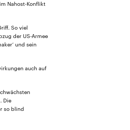
im Nahost-Konflikt
iff. So viel
Abzug der US-Armee
maker‘ und sein
wirkungen auch auf
 schwächsten
. Die
 so blind