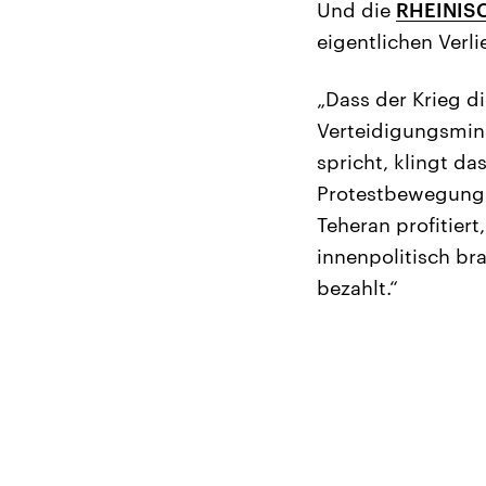
Und die
RHEINIS
eigentlichen Verli
„Dass der Krieg di
Verteidigungsmini
spricht, klingt d
Protestbewegung 
Teheran profitier
innenpolitisch br
bezahlt.“