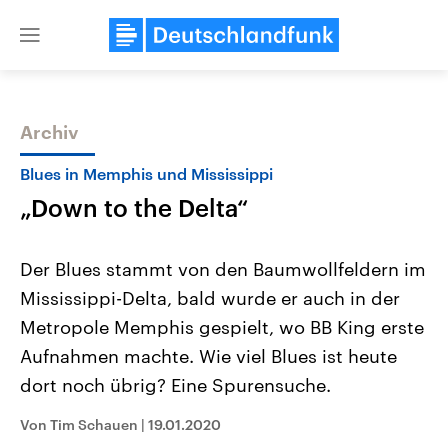
Close
menu
Archiv
Themen
Blues in Memphis und Mississippi
„Down to the Delta“
Der Blues stammt von den Baumwollfeldern im
Mississippi-Delta, bald wurde er auch in der
Metropole Memphis gespielt, wo BB King erste
Landtagswahl Sachsen-Anhalt
USA
Aufnahmen machte. Wie viel Blues ist heute
2026
Aktuelle Beiträge, Analys
Alle Informationen
dort noch übrig? Eine Spurensuche.
Hintergründe
Sachsen-Anhalt wählt am 6.
Wirtschaftlich und militäri
September 2026 einen neuen
gehören die Vereinigten S
Von Tim Schauen
|
19.01.2020
Landtag. Seit 2021 wird das
den mächtigsten Ländern 
Bundesland von einer Koalition aus
mit großem Einfluss auf d