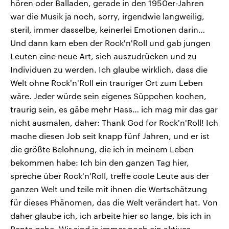
hören oder Balladen, gerade in den 1950er-Jahren
war die Musik ja noch, sorry, irgendwie langweilig,
steril, immer dasselbe, keinerlei Emotionen darin…
Und dann kam eben der Rock'n'Roll und gab jungen
Leuten eine neue Art, sich auszudrücken und zu
Individuen zu werden. Ich glaube wirklich, dass die
Welt ohne Rock'n'Roll ein trauriger Ort zum Leben
wäre. Jeder würde sein eigenes Süppchen kochen,
traurig sein, es gäbe mehr Hass… ich mag mir das gar
nicht ausmalen, daher: Thank God for Rock'n'Roll! Ich
mache diesen Job seit knapp fünf Jahren, und er ist
die größte Belohnung, die ich in meinem Leben
bekommen habe: Ich bin den ganzen Tag hier,
spreche über Rock'n'Roll, treffe coole Leute aus der
ganzen Welt und teile mit ihnen die Wertschätzung
für dieses Phänomen, das die Welt verändert hat. Von
daher glaube ich, ich arbeite hier so lange, bis ich in
Rente gehe. Wir sind ja immer noch ein aktives