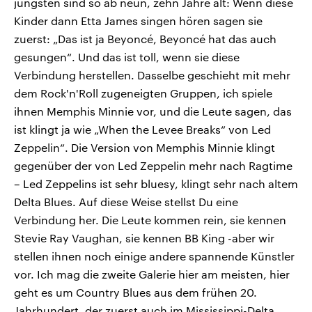
jüngsten sind so ab neun, zehn Jahre alt: Wenn diese
Kinder dann Etta James singen hören sagen sie
zuerst: „Das ist ja Beyoncé, Beyoncé hat das auch
gesungen“. Und das ist toll, wenn sie diese
Verbindung herstellen. Dasselbe geschieht mit mehr
dem Rock'n'Roll zugeneigten Gruppen, ich spiele
ihnen Memphis Minnie vor, und die Leute sagen, das
ist klingt ja wie „When the Levee Breaks“ von Led
Zeppelin“. Die Version von Memphis Minnie klingt
gegenüber der von Led Zeppelin mehr nach Ragtime
– Led Zeppelins ist sehr bluesy, klingt sehr nach altem
Delta Blues. Auf diese Weise stellst Du eine
Verbindung her. Die Leute kommen rein, sie kennen
Stevie Ray Vaughan, sie kennen BB King -aber wir
stellen ihnen noch einige andere spannende Künstler
vor. Ich mag die zweite Galerie hier am meisten, hier
geht es um Country Blues aus dem frühen 20.
Jahrhundert, der zuerst auch im Mississippi-Delta