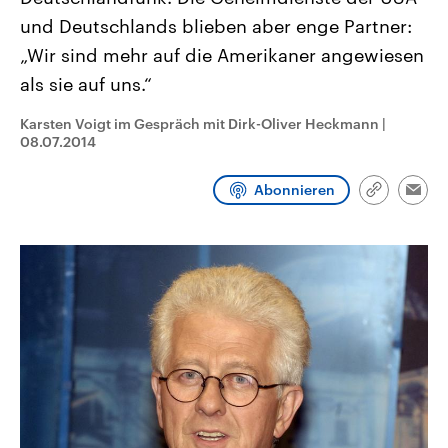
CDU, SPD und FDP regiert.-
aktuelle Weltgeschehen.
und Deutschlands blieben aber enge Partner:
Umfragen, Prognosen,
Wahlprogramme, aktuelle Berichte
„Wir sind mehr auf die Amerikaner angewiesen
Sendungen
Programm
Podcasts
und Hintergründe zu den Parteien
und Kandidaten der anstehenden
als sie auf uns.“
Wahl.
Audio-Archiv
Karsten Voigt im Gespräch mit Dirk-Oliver Heckmann
|
08.07.2014
Abonnieren
Link
Emai
kopieren/te