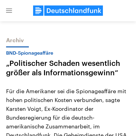
Close
menu
Archiv
Themen
BND-Spionageaffäre
„Politischer Schaden wesentlich
größer als Informationsgewinn“
Für die Amerikaner sei die Spionageaffäre mit
hohen politischen Kosten verbunden, sagte
Landtagswahl Sachsen-Anhalt
USA
Karsten Voigt, Ex-Koordinator der
2026
Aktuelle Beiträge, Analys
Alle Informationen
Hintergründe
Bundesregierung für die deutsch-
Sachsen-Anhalt wählt am 6.
Wirtschaftlich und militäri
September 2026 einen neuen
gehören die Vereinigten S
amerikanische Zusammenarbeit, im
Landtag. Seit 2021 wird das
den mächtigsten Ländern 
Deutschlandfunk. Die Geheimdienste der USA
Bundesland von einer Koalition aus
mit großem Einfluss auf d