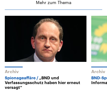
Mehr zum Thema
Archiv
Archiv
Spionageaffäre
„BND und
BND-Sp
Verfassungsschutz haben hier erneut
Informa
versagt“