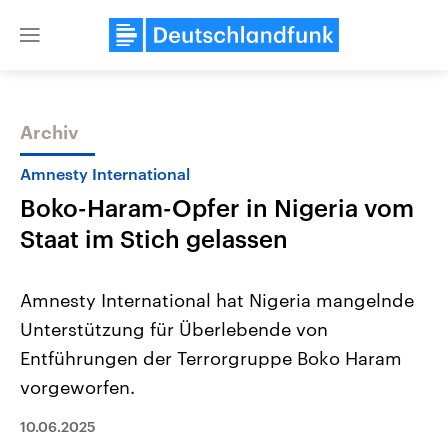
Close
menu
Archiv
Themen
Amnesty International
Boko-Haram-Opfer in Nigeria vom
Staat im Stich gelassen
Amnesty International hat Nigeria mangelnde
Unterstützung für Überlebende von
Landtagswahl Sachsen-Anhalt
USA
Entführungen der Terrorgruppe Boko Haram
2026
Aktuelle Beiträge, Analys
Alle Informationen
Hintergründe
vorgeworfen.
Sachsen-Anhalt wählt am 6.
Wirtschaftlich und militäri
September 2026 einen neuen
gehören die Vereinigten S
10.06.2025
Landtag. Seit 2021 wird das
den mächtigsten Ländern 
Bundesland von einer Koalition aus
mit großem Einfluss auf d