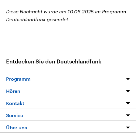
Diese Nachricht wurde am 10.06.2025 im Programm
Deutschlandfunk gesendet.
Entdecken Sie den Deutschlandfunk
Programm
Programm
Hören
Alle Sendungen
Livestream
Kontakt
Die Nachrichten
Audios
Hörerservice
Service
Nachrichtenleicht
Podcasts
Social Media
FAQ
Über uns
Neue Beiträge auf dlf.de
Deutschlandfunk App
Newsletter