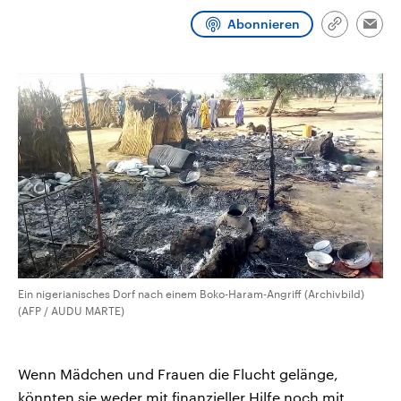
CDU, SPD und FDP regiert.-
aktuelle Weltgeschehen.
Abonnieren
Umfragen, Prognosen,
Link
Emai
Wahlprogramme, aktuelle Berichte
kopieren/te
Sendungen
Programm
Podcasts
und Hintergründe zu den Parteien
und Kandidaten der anstehenden
Wahl.
Audio-Archiv
Ein nigerianisches Dorf nach einem Boko-Haram-Angriff (Archivbild)
(AFP / AUDU MARTE)
Wenn Mädchen und Frauen die Flucht gelänge,
könnten sie weder mit finanzieller Hilfe noch mit