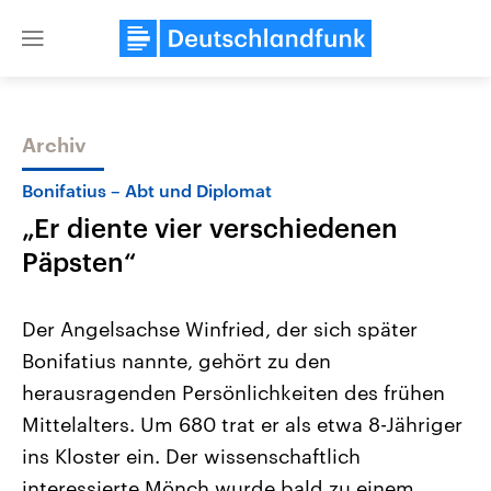
Close
menu
Archiv
Themen
Bonifatius – Abt und Diplomat
„Er diente vier verschiedenen
Päpsten“
Der Angelsachse Winfried, der sich später
Bonifatius nannte, gehört zu den
Landtagswahl Sachsen-Anhalt
USA
herausragenden Persönlichkeiten des frühen
2026
Aktuelle Beiträge, Analys
Alle Informationen
Hintergründe
Mittelalters. Um 680 trat er als etwa 8-Jähriger
Sachsen-Anhalt wählt am 6.
Wirtschaftlich und militäri
September 2026 einen neuen
gehören die Vereinigten S
ins Kloster ein. Der wissenschaftlich
Landtag. Seit 2021 wird das
den mächtigsten Ländern 
interessierte Mönch wurde bald zu einem
Bundesland von einer Koalition aus
mit großem Einfluss auf d