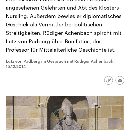
CDU, SPD und FDP regiert.-
aktuelle Weltgeschehen.
angesehenen Gelehrten und Abt des Klosters
Umfragen, Prognosen,
Wahlprogramme, aktuelle Berichte
Nursling. Außerdem bewies er diplomatisches
Sendungen
Programm
Podcasts
und Hintergründe zu den Parteien
und Kandidaten der anstehenden
Geschick als Vermittler bei politischen
Wahl.
Streitigkeiten. Rüdiger Achenbach spircht mit
Audio-Archiv
Lutz von Padberg über Bonifatius, der
Professor für Mittelalterliche Geschichte ist.
Lutz von Padberg im Gespräch mit Rüdiger Achenbach
|
15.12.2014
Link
Emai
kopieren/te