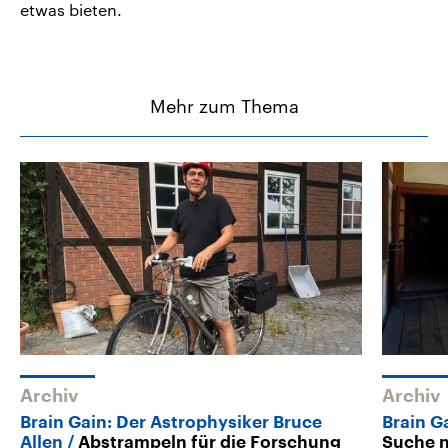
etwas bieten.
Mehr zum Thema
Archiv
Archiv
Brain Gain: Der Astrophysiker Bruce
Brain G
Allen
Abstrampeln für die Forschung
Suche n