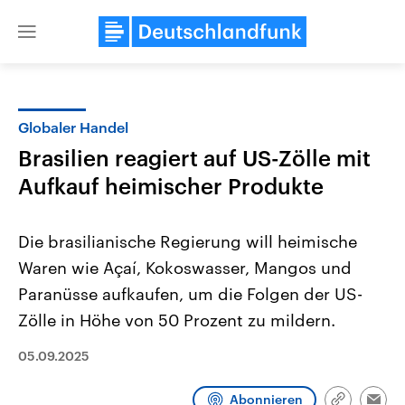
Close
menu
Globaler Handel
Themen
Brasilien reagiert auf US-Zölle mit
Aufkauf heimischer Produkte
Die brasilianische Regierung will heimische
Waren wie Açaí, Kokoswasser, Mangos und
Paranüsse aufkaufen, um die Folgen der US-
USA
Nahostkonflikt
Zölle in Höhe von 50 Prozent zu mildern.
Aktuelle Beiträge, Analysen und
Aktuelle Lage und Hinter
Der Überfall der palästine
Hintergründe
05.09.2025
Wirtschaftlich und militärisch
Terrororganisation Hamas
gehören die Vereinigten Staaten zu
Oktober 2023 auf Israel ha
den mächtigsten Ländern der Erde,
Region wieder die Gewalt 
Abonnieren
mit großem Einfluss auf das
Israel möchte die Hamas z