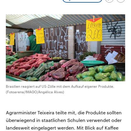
Link
Emai
aktuelle Weltgeschehen.
Diese wird wie die Hisboll
kopieren/te
Libanon vom Iran unterstüt
Sendungen
Programm
Podcasts
Audio-Archiv
Brasilien reagiert auf US-Zölle mit dem Aufkauf eigener Produkte.
(Fotoarena/IMAGO/Angélica Alves)
Agrarminister Teixeira teilte mit, die Produkte sollten
überwiegend in staatlichen Schulen verwendet oder
landesweit eingelagert werden. Mit Blick auf Kaffee