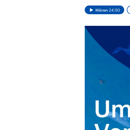
Analysen und
Hinte
Der Üb
Hintergründe
Hören
24:50
Wirtschaftlich und
paläs
militärisch gehören die
Terror
Vereinigten Staaten zu
Hamas
den mächtigsten
auf Is
Ländern der Erde, mit
Regio
großem Einfluss auf das
Gewalt
aktuelle Weltgeschehen.
möcht
zerstö
die Hi
vom Ir