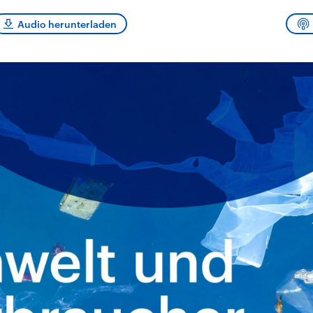
und im TikTok-Kana
rgründe
Hintergründe
erfall der
Der Iran – seit der
„Moment mal“
Audio herunterladen
tinensischen
Islamischen Revolution
überprüfen wir viral
organisation
1979 auch Islamische
Behauptungen auf i
 im Oktober 2023
Republik Iran – ist ein
Wahrheitsgehalt. W
rael hat in der
von einem
kommt eine Aussag
n wieder die
Religionsführer autoritär
Was ist falsch, was
 entfacht. Israel
regierter Staat im Nahen
stimmt? Was kann b
e die Hamas
Osten. Eine Feindschaft
werden – und was is
ren. Diese wird wie
zu Israel und zu den USA
eine Lüge? Kurz.
sbollah im Libanon
ist fest in der
Einordnend.
an unterstützt.
Staatsideologie
Transparent.
verankert.