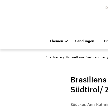
D
Themen
Sendungen
P
Die Nachrichten
Politik
/
Startseite
Umwelt und Verbraucher
Hörspiel und Feature
Musik
Brasilien
Südtirol/
USA
Nahos
Büüsker, Ann-Kathri
Aktuelle Beiträge,
Aktue