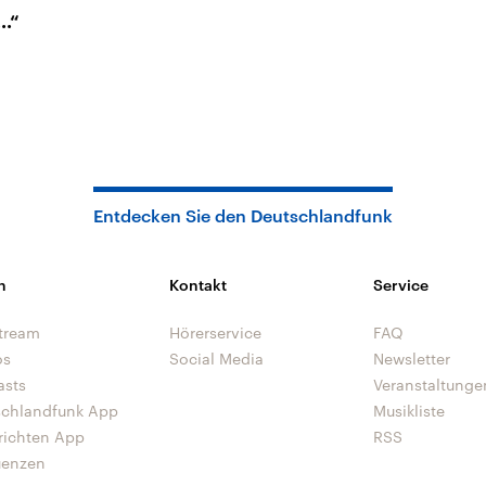
..“
Entdecken Sie den Deutschlandfunk
n
Kontakt
Service
tream
Hörerservice
FAQ
os
Social Media
Newsletter
asts
Veranstaltunge
schlandfunk App
Musikliste
richten App
RSS
uenzen