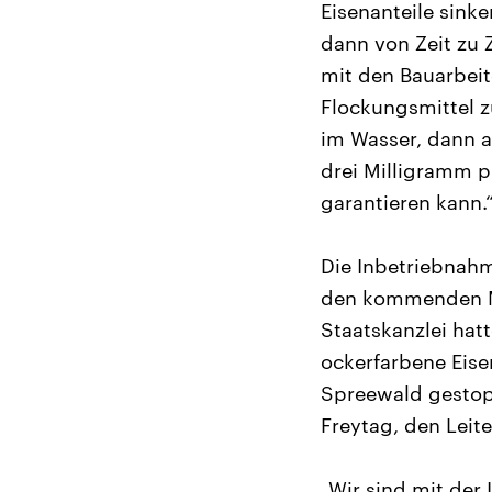
Eisenanteile sink
dann von Zeit zu 
mit den Bauarbei
Flockungsmittel z
im Wasser, dann a
drei Milligramm p
garantieren kann.
Die Inbetriebnahm
den kommenden Mo
Staatskanzlei ha
ockerfarbene Eis
Spreewald gestopp
Freytag, den Leit
„Wir sind mit de