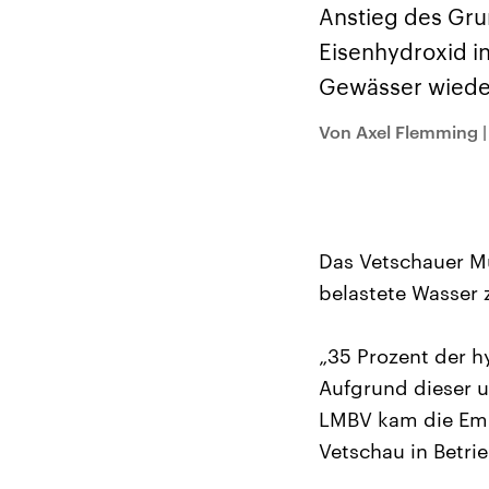
Alle Informationen
Analy
Anstieg des Gr
Sachsen-Anhalt wählt
Hinte
am 6. September 2026
Wirtsc
Eisenhydroxid in
einen neuen Landtag.
militä
Seit 2021 wird das
Verein
Gewässer wiede
Bundesland von einer
den m
Koalition aus CDU, SPD
Länder
und FDP regiert.-
großem
Von Axel Flemming
Umfragen, Prognosen,
aktuel
Wahlprogramme,
aktuelle Berichte und
Hintergründe zu den
Parteien und Kandidaten
der anstehenden Wahl.
Das Vetschauer Mü
belastete Wasser 
„35 Prozent der h
Aufgrund dieser 
LMBV kam die Emp
Vetschau in Betri