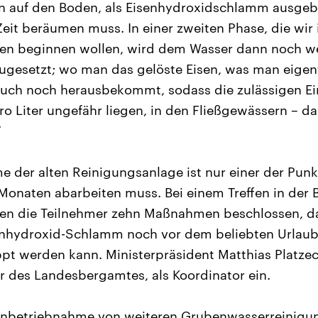
en auf den Boden, als Eisenhydroxidschlamm ausgeb
Zeit beräumen muss. In einer zweiten Phase, die wir 
ten beginnen wollen, wird dem Wasser dann noch we
ugesetzt; wo man das gelöste Eisen, was man eigentl
uch noch herausbekommt, sodass die zulässigen Einl
ro Liter ungefähr liegen, in den Fließgewässern – d
“
e der alten Reinigungsanlage ist nur einer der Punk
naten abarbeiten muss. Bei einem Treffen in der
tten die Teilnehmer zehn Maßnahmen beschlossen, d
enhydroxid-Schlamm noch vor dem beliebten Urlaubs
t werden kann. Ministerpräsident Matthias Platzec
er des Landesbergamtes, als Koordinator ein.
r Inbetriebnahme von weiteren Grubenwasserreinigu