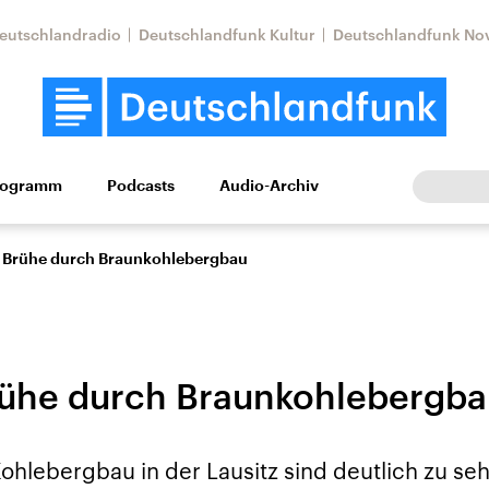
eutschlandradio
Deutschlandfunk Kultur
Deutschlandfunk No
rogramm
Podcasts
Audio-Archiv
Wirtschaft
Wissen
Kultur
Europa
Gesellschaf
 Brühe durch Braunkohlebergbau
ühe durch Braunkohlebergba
Nahostkonflikt
Iran
ohlebergbau in der Lausitz sind deutlich zu se
le Beiträge,
Aktuelle Lage und
Aktuelle Lage und