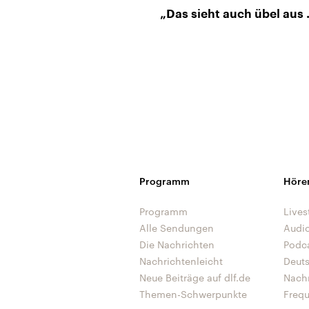
„Das sieht auch übel aus .
Programm
Höre
Programm
Lives
Alle Sendungen
Audi
Die Nachrichten
Podc
Nachrichtenleicht
Deut
Neue Beiträge auf dlf.de
Nach
Themen-Schwerpunkte
Freq