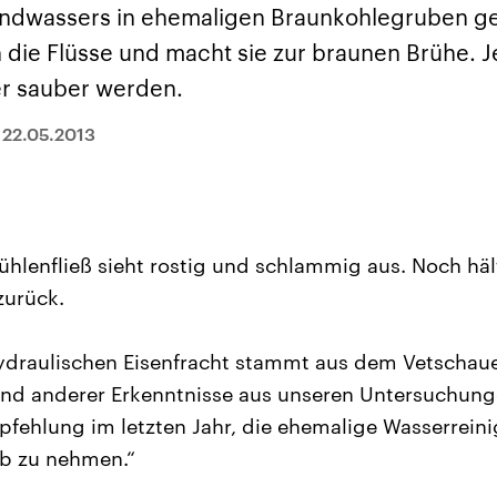
sen und
Hintergründe
Hintergründe
undwassers in ehemaligen Braunkohlegruben ge
Der Überfall der
Der Iran – seit der
rgründe
haftlich und
palästinensischen
Islamischen Revolu
 die Flüsse und macht sie zur braunen Brühe. Je
risch gehören die
Terrororganisation
1979 auch Islamisc
igten Staaten zu
Hamas im Oktober 2023
Republik Iran – ist e
r sauber werden.
ächtigsten
auf Israel hat in der
von einem
n der Erde, mit
Region wieder die
Religionsführer auto
 Einfluss auf das
Gewalt entfacht. Israel
regierter Staat im 
|
22.05.2013
le Weltgeschehen.
möchte die Hamas
Osten. Eine Feindsc
zerstören. Diese wird wie
zu Israel und zu de
die Hisbollah im Libanon
ist fest in der
vom Iran unterstützt.
Staatsideologie
verankert.
hlenfließ sieht rostig und schlammig aus. Noch häl
zurück.
ydraulischen Eisenfracht stammt aus dem Vetschaue
und anderer Erkenntnisse aus unseren Untersuchung
fehlung im letzten Jahr, die ehemalige Wasserrein
eb zu nehmen.“