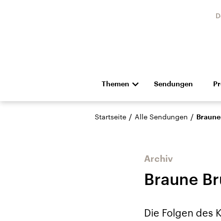
D
Themen
Sendungen
P
Die Nachrichten
Politik
/
/
Startseite
Alle Sendungen
Braune
Hörspiel und Feature
Musik
Archiv
Braune Br
Landtagswahl Sachsen-
USA
Die Folgen des K
Anhalt 2026
Aktuel