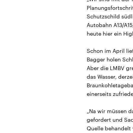
Planungsfortschrit
Schutzschild südl
Autobahn A13/A15,
heute hier ein Hig
Schon im April li
Bagger holen Sch
Aber die LMBV gre
das Wasser, derze
Braunkohletageba
einerseits zufried
„Na wir müssen da
gefordert und Sac
Quelle behandelt 