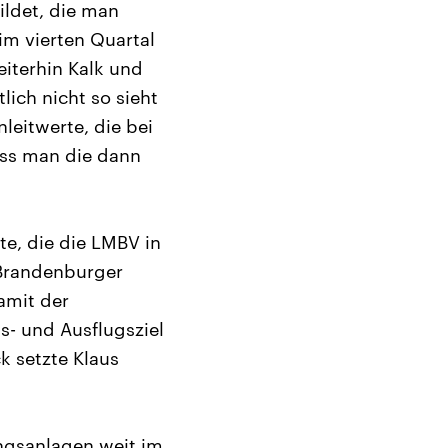
ildet, die man
im vierten Quartal
iterhin Kalk und
ich nicht so sieht
eitwerte, die bei
ass man die dann
te, die die LMBV in
 Brandenburger
amit der
- und Ausflugsziel
k setzte Klaus
ngsanlagen weit im