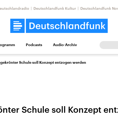
eutschlandradio
Deutschlandfunk Kultur
Deutschlandfunk No
rogramm
Podcasts
Audio-Archiv
Wirtschaft
Wissen
Kultur
Europa
Gesellschaf
sgekrönter Schule soll Konzept entzogen werden
önter Schule soll Konzept en
tkonflikt
Iran
Faktenchecks
In unseren Faktenc
lle Lage und
Aktuelle Lage und