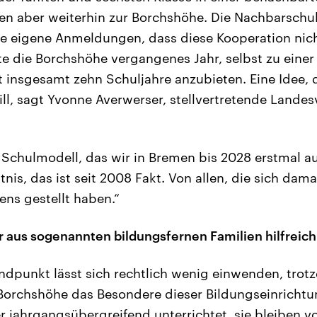
n aber weiterhin zur Borchshöhe. Die Nachbarschul
le eigene Anmeldungen, dass diese Kooperation ni
gte die Borchshöhe vergangenes Jahr, selbst zu eine
insgesamt zehn Schuljahre anzubieten. Eine Idee, 
ill, sagt Yvonne Averwerser, stellvertretende Landes
s Schulmodell, das wir in Bremen bis 2028 erstmal au
nis, das ist seit 2008 Fakt. Von allen, die sich dam
ns gestellt haben.“
r aus sogenannten bildungsfernen Familien hilfreich
dpunkt lässt sich rechtlich wenig einwenden, trot
orchshöhe das Besondere dieser Bildungseinrichtun
r jahrgangsübergreifend unterrichtet, sie bleiben vo