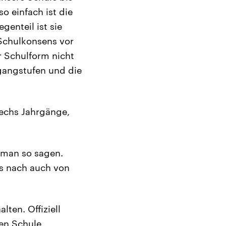
o einfach ist die
enteil ist sie
 Schulkonsens vor
r Schulform nicht
rgangstufen und die
sechs Jahrgänge,
n man so sagen.
s nach auch von
lten. Offiziell
ten Schule