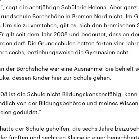
, sagt die achtjährige Schülerin Helena. Aber ganz s
Grundschule Borchshöhe in Bremen Nord nicht. Im Geg
t. Um sie zu verstehen, gilt es, sich den bremischen
Er gilt seit dem Jahr 2008 und bedeutet, dass an de
rden darf. Die Grundschulen hatten fortan vier Jah
ere sechs, beziehungsweise die Gymnasien acht.
n der Borchshöhe war eine Ausnahme: Sie behielt 
auke, dessen Kinder hier zur Schule gehen.
2008 ist die Schule nicht Bildungskonsensfähig, kan
ändlich von der Bildungsbehörde und meines Wissen
teien geduldet.“
 hatte der Schule geholfen, die sechs Jahre beizubeha
der fünften und sechsten Klasse in einer benachbar