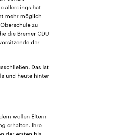
e allerdings hat
cht mehr möglich
r Oberschule zu
die die Bremer CDU
vorsitzende der
sschließen. Das ist
als und heute hinter
zdem wollen Eltern
g erhalten. Ihre
n der ersten bis