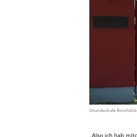
Grundschule Borchshö
„Also ich hab mitg