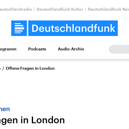
eutschlandradio
Deutschlandfunk Kultur
Deutschlandfunk No
rogramm
Podcasts
Audio-Archiv
Wirtschaft
Wissen
Kultur
Europa
Gesellschaf
/
n
Offene Fragen in London
men
agen in London
Nahostkonflikt
Iran
le Beiträge,
Aktuelle Lage und
Aktuelle Lage und