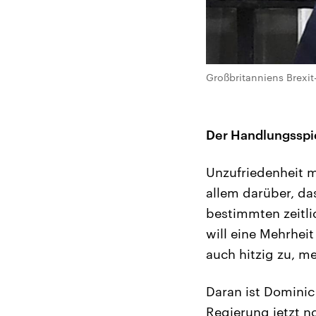
Großbritanniens Brexit
Der Handlungsspi
Unzufriedenheit m
allem darüber, da
bestimmten zeitl
will eine Mehrhei
auch hitzig zu, m
Daran ist Dominic
Regierung jetzt n