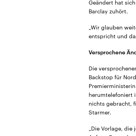
Geändert hat sich
Barclay zuhört.
„Wir glauben wei
entspricht und das
Versprochene Änd
Die versprochenen
Backstop für Nordi
Premierministeri
herumtelefoniert 
nichts gebracht, 
Starmer.
„Die Vorlage, die 