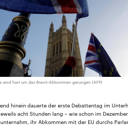
us wird hart um das Brexit-Abkommen gerungen (AFP)
bend hinein dauerte der erste Debattentag im Unterh
jeweils acht Stunden lang – wie schon im Dezember,
f unternahm, ihr Abkommen mit der EU durchs Parla