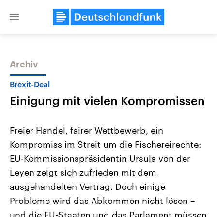
Close
menu
Archiv
Themen
Brexit-Deal
Einigung mit vielen Kompromissen
Freier Handel, fairer Wettbewerb, ein
Kompromiss im Streit um die Fischereirechte:
EU-Kommissionspräsidentin Ursula von der
Landtagswahl Sachsen-Anhalt
USA
Leyen zeigt sich zufrieden mit dem
2026
Aktuelle Beiträge, Analys
Alle Informationen
ausgehandelten Vertrag. Doch einige
Hintergründe
Sachsen-Anhalt wählt am 6.
Wirtschaftlich und militäri
Probleme wird das Abkommen nicht lösen –
September 2026 einen neuen
gehören die Vereinigten S
Landtag. Seit 2021 wird das
den mächtigsten Ländern 
und die EU-Staaten und das Parlament müssen
Bundesland von einer Koalition aus
mit großem Einfluss auf d