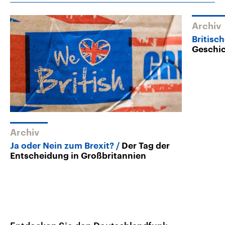
Archiv
Britisc
Geschic
Archiv
Ja oder Nein zum Brexit?
Der Tag der
Entscheidung in Großbritannien