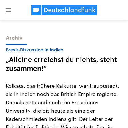
Close
menu
Archiv
Themen
Brexit-Diskussion in Indien
„Alleine erreichst du nichts, steht
zusammen!“
Kolkata, das frühere Kalkutta, war Hauptstadt,
als in Indien noch das British Empire regierte.
USA
Nahostkonflikt
Damals entstand auch die Presidency
Aktuelle Beiträge, Analysen und
Aktuelle Lage und Hinter
Der Überfall der palästine
Hintergründe
University, die bis heute als eine der
Wirtschaftlich und militärisch
Terrororganisation Hamas
gehören die Vereinigten Staaten zu
Oktober 2023 auf Israel ha
Kaderschmieden Indiens gilt. Der Leiter der
den mächtigsten Ländern der Erde,
Region wieder die Gewalt 
Fakultät für Politische Wissenschaft, Pradip
mit großem Einfluss auf das
Israel möchte die Hamas z