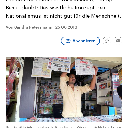
aktuelle Weltgeschehen.
Diese wird wie die Hisboll
Basu, glaubt: Das westliche Konzept des
Libanon vom Iran unterstüt
Nationalismus ist nicht gut für die Menschheit.
Sendungen
Programm
Podcasts
Von Sandra Petersmann
|
25.06.2016
Audio-Archiv
Abonnieren
Link
Emai
kopieren/te
Der Brexit beinträchtigt auch die indischen Märkte, berichtet die Presse