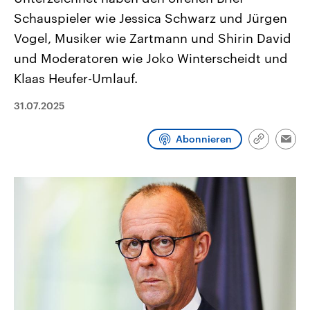
CDU, SPD und FDP regiert.-
aktuelle Weltgeschehen.
Schauspieler wie Jessica Schwarz und Jürgen
Umfragen, Prognosen,
Wahlprogramme, aktuelle Berichte
Vogel, Musiker wie Zartmann und Shirin David
Sendungen
Programm
Podcasts
und Hintergründe zu den Parteien
und Kandidaten der anstehenden
und Moderatoren wie Joko Winterscheidt und
Wahl.
Klaas Heufer-Umlauf.
Audio-Archiv
31.07.2025
Abonnieren
Link
Emai
kopieren/te