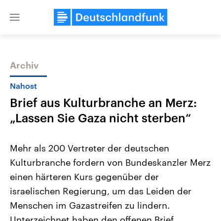
Close
menu
Archiv
Themen
Nahost
Brief aus Kulturbranche an Merz:
„Lassen Sie Gaza nicht sterben“
Mehr als 200 Vertreter der deutschen
Kulturbranche fordern von Bundeskanzler Merz
Landtagswahl Sachsen-Anhalt
USA
einen härteren Kurs gegenüber der
2026
Aktuelle Beiträge, Analys
Alle Informationen
Hintergründe
israelischen Regierung, um das Leiden der
Sachsen-Anhalt wählt am 6.
Wirtschaftlich und militäri
September 2026 einen neuen
gehören die Vereinigten S
Menschen im Gazastreifen zu lindern.
Landtag. Seit 2021 wird das
den mächtigsten Ländern 
Unterzeichnet haben den offenen Brief
Bundesland von einer Koalition aus
mit großem Einfluss auf d