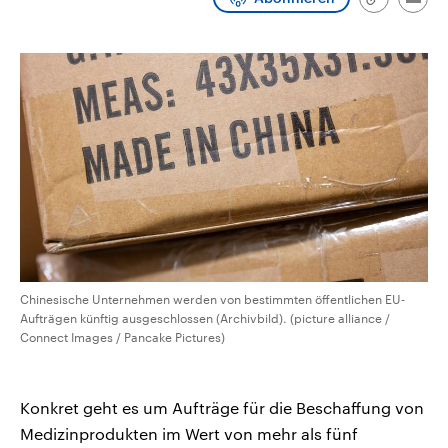
Link
Emai
CDU, SPD und FDP regiert.-
aktuelle Weltgeschehen.
kopieren/te
Umfragen, Prognosen,
Wahlprogramme, aktuelle Berichte
Sendungen
Programm
Podcasts
und Hintergründe zu den Parteien
und Kandidaten der anstehenden
Wahl.
Audio-Archiv
Chinesische Unternehmen werden von bestimmten öffentlichen EU-
Aufträgen künftig ausgeschlossen (Archivbild). (picture alliance /
Connect Images / Pancake Pictures)
Konkret geht es um Aufträge für die Beschaffung von
Medizinprodukten im Wert von mehr als fünf