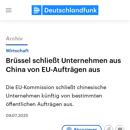
Close
menu
Archiv
Themen
Wirtschaft
Brüssel schließt Unternehmen aus
China von EU-Aufträgen aus
Die EU-Kommission schließt chinesische
Unternehmen künftig von bestimmten
Landtagswahl Sachsen-Anhalt
USA
öffentlichen Aufträgen aus.
2026
Aktuelle Beiträge, Analys
Alle Informationen
Hintergründe
Sachsen-Anhalt wählt am 6.
Wirtschaftlich und militäri
09.07.2025
September 2026 einen neuen
gehören die Vereinigten S
Landtag. Seit 2021 wird das
den mächtigsten Ländern 
Bundesland von einer Koalition aus
mit großem Einfluss auf d
Abonnieren