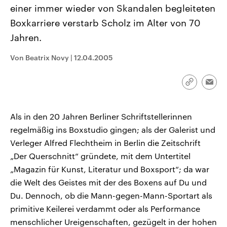
CDU, SPD und FDP regiert.-
aktuelle Weltgeschehen.
einer immer wieder von Skandalen begleiteten
Umfragen, Prognosen,
Boxkarriere verstarb Scholz im Alter von 70
Wahlprogramme, aktuelle Berichte
Sendungen
Programm
Podcasts
und Hintergründe zu den Parteien
Jahren.
und Kandidaten der anstehenden
Wahl.
Audio-Archiv
Von Beatrix Novy
|
12.04.2005
Link
Emai
kopieren/te
Als in den 20 Jahren Berliner Schriftstellerinnen
regelmäßig ins Boxstudio gingen; als der Galerist und
Verleger Alfred Flechtheim in Berlin die Zeitschrift
„Der Querschnitt“ gründete, mit dem Untertitel
„Magazin für Kunst, Literatur und Boxsport“; da war
die Welt des Geistes mit der des Boxens auf Du und
Du. Dennoch, ob die Mann-gegen-Mann-Sportart als
primitive Keilerei verdammt oder als Performance
menschlicher Ureigenschaften, gezügelt in der hohen