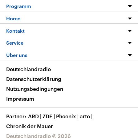
Programm
Programm
Hören
Alle Sendungen
Livestream
Kontakt
Die Nachrichten
Audios
Hörerservice
Service
Nachrichtenleicht
Podcasts
Social Media
FAQ
Über uns
Neue Beiträge auf dlf.de
Deutschlandfunk App
Newsletter
Deutschlandradio
Themen-Schwerpunkte
Nachrichten App
Deutschlandradio
Veranstaltungen
Presse
Frequenzen
Datenschutzerklärung
Musikliste
Ausbildung und Karriere
Nutzungsbedingungen
RSS
Transparenz
Impressum
Korrekturen
Barrierefreiheit
Partner
ARD
|
ZDF
|
Phoenix
|
arte
|
Chronik der Mauer
Deutschlandradio © 2026