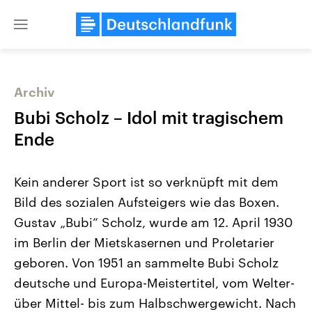
Close
menu
Archiv
Themen
Bubi Scholz – Idol mit tragischem
Ende
Kein anderer Sport ist so verknüpft mit dem
Bild des sozialen Aufsteigers wie das Boxen.
Gustav „Bubi“ Scholz, wurde am 12. April 1930
im Berlin der Mietskasernen und Proletarier
Landtagswahl Sachsen-Anhalt
USA
2026
Aktuelle Beiträge, Analys
geboren. Von 1951 an sammelte Bubi Scholz
Alle Informationen
Hintergründe
Sachsen-Anhalt wählt am 6.
Wirtschaftlich und militäri
deutsche und Europa-Meistertitel, vom Welter-
September 2026 einen neuen
gehören die Vereinigten S
Landtag. Seit 2021 wird das
den mächtigsten Ländern 
über Mittel- bis zum Halbschwergewicht. Nach
Bundesland von einer Koalition aus
mit großem Einfluss auf d