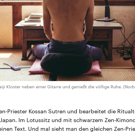
iji Kloster neben einer Gitarre und genießt die völlige Ruhe. (Nor
 Zen-Priester Kossan Sutren und bearbeitet die Ritua
 Japan. Im Lotussitz und mit schwarzem Zen-Kimono 
einen Text. Und mal sieht man den gleichen Zen-Prie