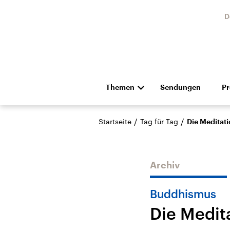
D
Themen
Sendungen
P
Die Nachrichten
Politik
/
/
Startseite
Tag für Tag
Die Meditat
Hörspiel und Feature
Musik
Archiv
Buddhismus
Die Medit
Landtagswahl Sachsen-
USA
Anhalt 2026
Aktuel