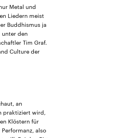
 nur Metal und
den Liedern meist
 der Buddhismus ja
 unter den
chaftler Tim Graf.
 and Culture der
haut, an
 praktiziert wird,
n Klöstern für
r Performanz, also