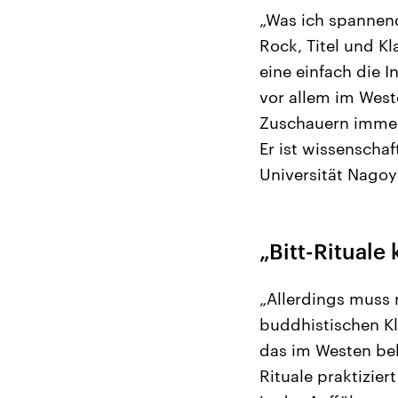
„Was ich spannend
Rock, Titel und Kl
eine einfach die I
vor allem im Wes
Zuschauern immer 
Er ist wissenschaf
Universität Nagoy
„Bitt-Ritual
„Allerdings muss 
buddhistischen Klö
das im Westen bek
Rituale praktizier