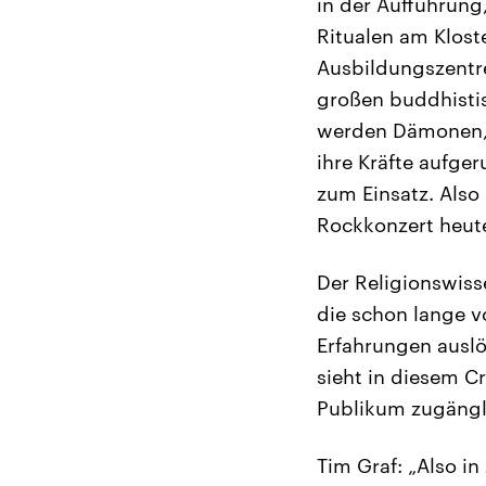
in der Aufführung,
Ritualen am Klost
Ausbildungszentre
großen buddhistis
werden Dämonen, 
ihre Kräfte aufge
zum Einsatz. Also
Rockkonzert heute
Der Religionswisse
die schon lange v
Erfahrungen auslö
sieht in diesem 
Publikum zugängl
Tim Graf: „Also in