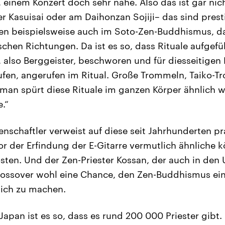
 einem Konzert doch sehr nahe. Also das ist gar nicht 
er Kasuisai oder am Daihonzan Sojiji– das sind prest
n beispielsweise auch im Soto-Zen-Buddhismus, das
chen Richtungen. Da ist es so, dass Rituale aufgefü
also Berggeister, beschworen und für diesseitigen
rufen, angerufen im Ritual. Große Trommeln, Taiko
 man spürt diese Rituale im ganzen Körper ähnlich w
.“
nschaftler verweist auf diese seit Jahrhunderten pra
or der Erfindung der E-Gitarre vermutlich ähnliche k
sten. Und der Zen-Priester Kossan, der auch in den 
Crossover wohl eine Chance, den Zen-Buddhismus e
ich zu machen.
 Japan ist es so, dass es rund 200 000 Priester gibt