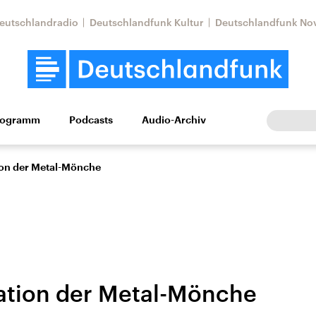
eutschlandradio
Deutschlandfunk Kultur
Deutschlandfunk No
rogramm
Podcasts
Audio-Archiv
Wirtschaft
Wissen
Kultur
Europa
Gesellschaf
ion der Metal-Mönche
ation der Metal-Mönche
Nahostkonflikt
Iran
le Beiträge,
Aktuelle Lage und
Aktuelle Lage und