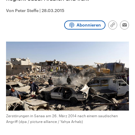
CDU, SPD und FDP regiert.-
aktuelle Weltgeschehen.
Umfragen, Prognosen,
Von Peter Steffe
|
28.03.2015
Wahlprogramme, aktuelle Berichte
Sendungen
Programm
Podcasts
und Hintergründe zu den Parteien
und Kandidaten der anstehenden
Abonnieren
Link
Wahl.
Emai
kopieren/te
Audio-Archiv
Zerstörungen in Sanaa am 26. März 2014 nach einem saudischen
Angriff (dpa / picture-alliance / Yahya Arhab)