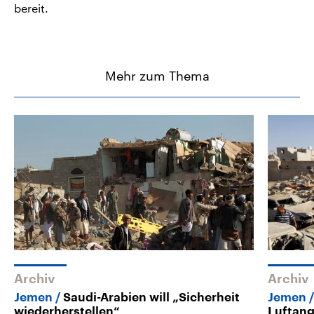
bereit.
Mehr zum Thema
Archiv
Archiv
Jemen
Saudi-Arabien will „Sicherheit
Jemen
wiederherstellen“
Luftang