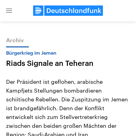
Close
menu
Archiv
Themen
Bürgerkrieg im Jemen
Riads Signale an Teheran
Der Präsident ist geflohen, arabische
Kampfjets Stellungen bombardieren
schiitische Rebellen. Die Zuspitzung im Jemen
Landtagswahl Sachsen-Anhalt
USA
ist brandgefährlich. Denn der Konflikt
2026
Aktuelle Beiträge, Analys
Alle Informationen
entwickelt sich zum Stellvertreterkrieg
Hintergründe
Sachsen-Anhalt wählt am 6.
Wirtschaftlich und militäri
zwischen den beiden großen Mächten der
September 2026 einen neuen
gehören die Vereinigten S
Landtag. Seit 2021 wird das
den mächtigsten Ländern 
Region: Saudi-Arabien und Iran.
Bundesland von einer Koalition aus
mit großem Einfluss auf d