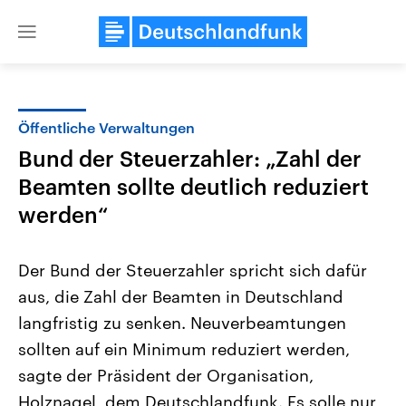
Close
menu
Öffentliche Verwaltungen
Themen
Bund der Steuerzahler: „Zahl der
Beamten sollte deutlich reduziert
werden“
Der Bund der Steuerzahler spricht sich dafür
aus, die Zahl der Beamten in Deutschland
Landtagswahl Sachsen-Anhalt
USA
langfristig zu senken. Neuverbeamtungen
2026
Aktuelle Beiträge, Analys
Alle Informationen
sollten auf ein Minimum reduziert werden,
Hintergründe
Sachsen-Anhalt wählt am 6.
Wirtschaftlich und militäri
sagte der Präsident der Organisation,
September 2026 einen neuen
gehören die Vereinigten S
Landtag. Seit 2021 wird das
den mächtigsten Ländern 
Holznagel, dem Deutschlandfunk. Es solle nur
Bundesland von einer Koalition aus
mit großem Einfluss auf d