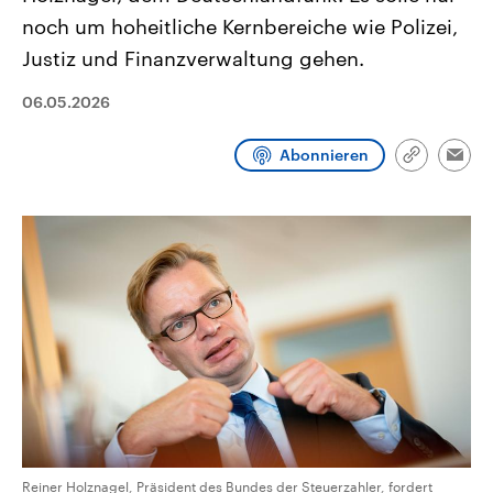
CDU, SPD und FDP regiert.-
aktuelle Weltgeschehen.
noch um hoheitliche Kernbereiche wie Polizei,
Umfragen, Prognosen,
Wahlprogramme, aktuelle Berichte
Justiz und Finanzverwaltung gehen.
Sendungen
Programm
Podcasts
und Hintergründe zu den Parteien
und Kandidaten der anstehenden
Wahl.
06.05.2026
Audio-Archiv
Abonnieren
Link
Emai
kopieren/te
Reiner Holznagel, Präsident des Bundes der Steuerzahler, fordert