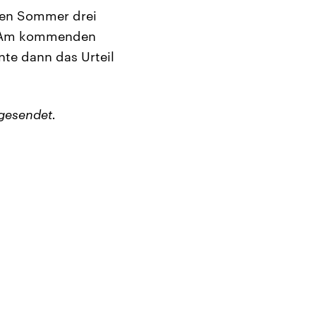
nen Sommer drei
t. Am kommenden
nte dann das Urteil
gesendet.