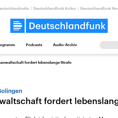
eutschlandradio
Deutschlandfunk Kultur
Deutschlandfunk No
rogramm
Podcasts
Audio-Archiv
Wirtschaft
Wissen
Kultur
Europa
Gesellschaf
anwaltschaft fordert lebenslange Strafe
Solingen
altschaft fordert lebenslang
Nahostkonflikt
Iran
le Beiträge,
Aktuelle Lage und
Aktuelle Lage und