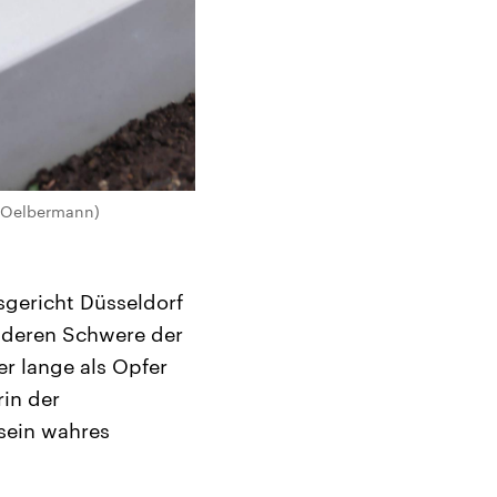
m Oelbermann)
gericht Düsseldorf
nderen Schwere der
r lange als Opfer
rin der
sein wahres