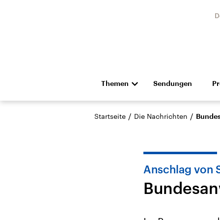
D
Themen
Sendungen
P
Die Nachrichten
Politik
/
/
Startseite
Die Nachrichten
Bundes
Hörspiel und Feature
Musik
Anschlag von 
Bundesanw
Landtagswahl Sachsen-
USA
Anhalt 2026
Aktuel