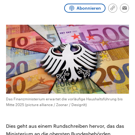
CDU, SPD und FDP regiert.-
aktuelle Weltgeschehen.
Abonnieren
Umfragen, Prognosen,
Link
Emai
Wahlprogramme, aktuelle Berichte
kopieren/te
Sendungen
Programm
Podcasts
und Hintergründe zu den Parteien
und Kandidaten der anstehenden
Wahl.
Audio-Archiv
Das Finanzministerium erwartet die vorläufige Haushaltsführung bis
Mitte 2025 (picture alliance / Zoonar / DesignIt)
Dies geht aus einem Rundschreiben hervor, das das
Ministerium an die obersten Bundesbehörden