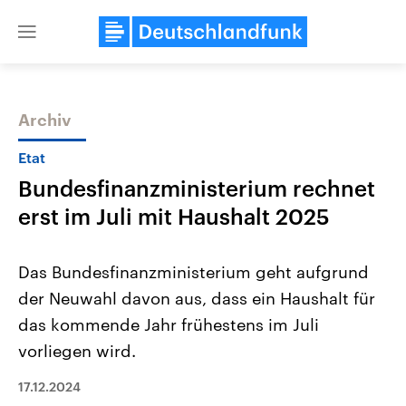
Close
menu
Archiv
Themen
Etat
Bundesfinanzministerium rechnet
erst im Juli mit Haushalt 2025
Das Bundesfinanzministerium geht aufgrund
der Neuwahl davon aus, dass ein Haushalt für
Landtagswahl Sachsen-Anhalt
USA
das kommende Jahr frühestens im Juli
2026
Aktuelle Beiträge, Analys
Alle Informationen
Hintergründe
vorliegen wird.
Sachsen-Anhalt wählt am 6.
Wirtschaftlich und militäri
September 2026 einen neuen
gehören die Vereinigten S
17.12.2024
Landtag. Seit 2021 wird das
den mächtigsten Ländern 
Bundesland von einer Koalition aus
mit großem Einfluss auf d