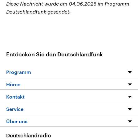
Diese Nachricht wurde am 04.06.2026 im Programm
Deutschlandfunk gesendet.
Entdecken Sie den Deutschlandfunk
Programm
Programm
Hören
Alle Sendungen
Livestream
Kontakt
Die Nachrichten
Audios
Hörerservice
Service
Nachrichtenleicht
Podcasts
Social Media
FAQ
Über uns
Neue Beiträge auf dlf.de
Deutschlandfunk App
Newsletter
Deutschlandradio
Themen-Schwerpunkte
Nachrichten App
Deutschlandradio