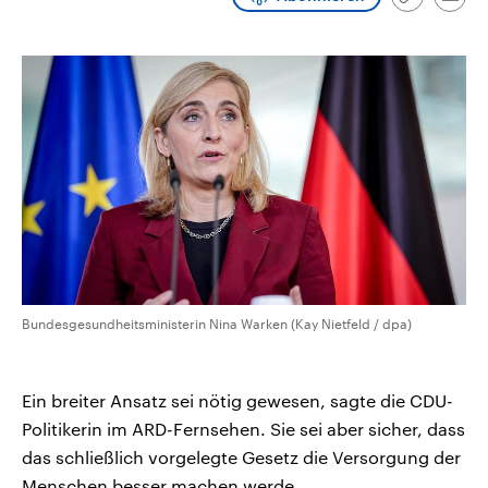
Link
Emai
CDU, SPD und FDP regiert.-
aktuelle Weltgeschehen.
kopieren/te
Umfragen, Prognosen,
Wahlprogramme, aktuelle Berichte
Sendungen
Programm
Podcasts
und Hintergründe zu den Parteien
und Kandidaten der anstehenden
Wahl.
Audio-Archiv
Bundesgesundheitsministerin Nina Warken (Kay Nietfeld / dpa)
Ein breiter Ansatz sei nötig gewesen, sagte die CDU-
Politikerin im ARD-Fernsehen. Sie sei aber sicher, dass
das schließlich vorgelegte Gesetz die Versorgung der
Menschen besser machen werde.