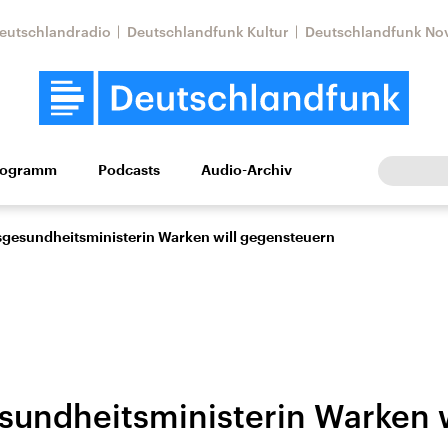
eutschlandradio
Deutschlandfunk Kultur
Deutschlandfunk No
rogramm
Podcasts
Audio-Archiv
Wirtschaft
Wissen
Kultur
Europa
Gesellschaf
gesundheitsministerin Warken will gegensteuern
undheitsministerin Warken w
Nahostkonflikt
Iran
le Beiträge,
Aktuelle Lage und
Aktuelle Lage und