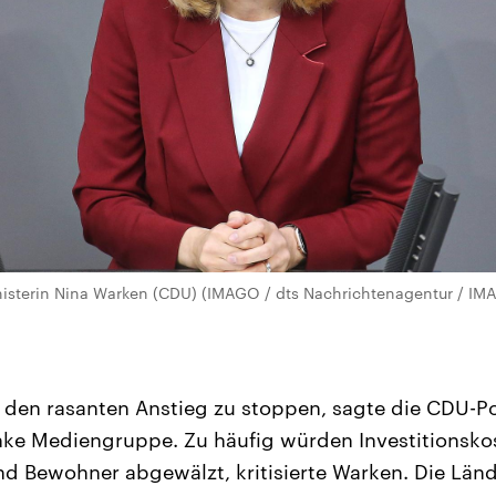
sterin Nina Warken (CDU) (IMAGO / dts Nachrichtenagentur / IMA
ier den rasanten Anstieg zu stoppen, sagte die CDU-Po
nke Mediengruppe. Zu häufig würden Investitionsko
 Bewohner abgewälzt, kritisierte Warken. Die Lände