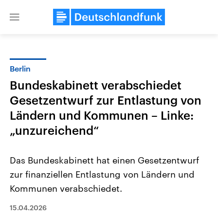
Close
menu
Berlin
Themen
Bundeskabinett verabschiedet
Gesetzentwurf zur Entlastung von
Ländern und Kommunen – Linke:
„unzureichend“
Das Bundeskabinett hat einen Gesetzentwurf
Landtagswahl Sachsen-Anhalt
USA
zur finanziellen Entlastung von Ländern und
2026
Aktuelle Beiträge, Analys
Alle Informationen
Hintergründe
Kommunen verabschiedet.
Sachsen-Anhalt wählt am 6.
Wirtschaftlich und militäri
September 2026 einen neuen
gehören die Vereinigten S
15.04.2026
Landtag. Seit 2021 wird das
den mächtigsten Ländern 
Bundesland von einer Koalition aus
mit großem Einfluss auf d