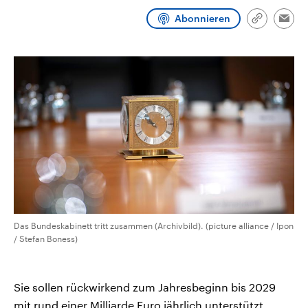
CDU, SPD und FDP regiert.-
aktuelle Weltgeschehen.
Abonnieren
Umfragen, Prognosen,
Link
Emai
Wahlprogramme, aktuelle Berichte
kopieren/te
Sendungen
Programm
Podcasts
und Hintergründe zu den Parteien
und Kandidaten der anstehenden
Wahl.
Audio-Archiv
Das Bundeskabinett tritt zusammen (Archivbild). (picture alliance / Ipon
/ Stefan Boness)
Sie sollen rückwirkend zum Jahresbeginn bis 2029
mit rund einer Milliarde Euro jährlich unterstützt