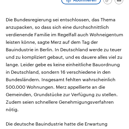
Link
Emai
CDU, SPD und FDP regiert.-
aktuelle Weltgeschehen.
kopieren/te
Umfragen, Prognosen,
Wahlprogramme, aktuelle Berichte
Sendungen
Programm
Podcasts
und Hintergründe zu den Parteien
Die Bundesregierung sei entschlossen, das Thema
und Kandidaten der anstehenden
Wahl.
anzupacken, so dass sich eine durchschnittlich
Audio-Archiv
verdienende Familie im Regelfall auch Wohneigentum
leisten könne, sagte Merz auf dem Tag der
Bauindustrie in Berlin. In Deutschland werde zu teuer
und zu kompliziert gebaut, und es dauere alles viel zu
lange. Leider gebe es keine einheitliche Bauordnung
in Deutschland, sondern 16 verschiedene in den
Bundesländern. Insgesamt fehlten wahrscheinlich
500.000 Wohnungen. Merz appellierte an die
Gemeinden, Grundstücke zur Verfügung zu stellen.
Zudem seien schnellere Genehmigungsverfahren
nötig.
Die deutsche Bauindustrie hatte die Erwartung