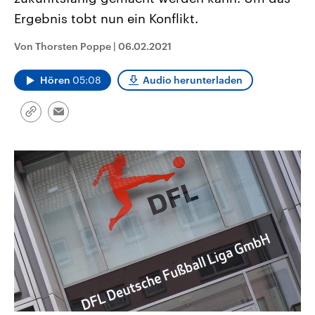
CDU, SPD und FDP regiert.-
aktuelle Weltgeschehen.
Ergebnis tobt nun ein Konflikt.
Umfragen, Prognosen,
Wahlprogramme, aktuelle Berichte
Sendungen
Programm
Podcasts
und Hintergründe zu den Parteien
Von Thorsten Poppe
|
06.02.2021
und Kandidaten der anstehenden
Wahl.
Audio-Archiv
Hören
05:08
Audio herunterladen
Link
Email
kopieren/teilen