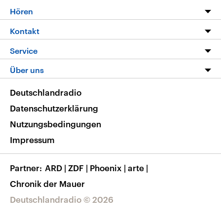
Programm
Hören
Alle Sendungen
Livestream
Kontakt
Die Nachrichten
Audios
Hörerservice
Service
Nachrichtenleicht
Podcasts
Social Media
FAQ
Über uns
Neue Beiträge auf dlf.de
Deutschlandfunk App
Newsletter
Deutschlandradio
Themen-Schwerpunkte
Nachrichten App
Deutschlandradio
Veranstaltungen
Presse
Frequenzen
Datenschutzerklärung
Musikliste
Ausbildung und Karriere
Nutzungsbedingungen
RSS
Transparenz
Impressum
Korrekturen
Barrierefreiheit
Partner
ARD
|
ZDF
|
Phoenix
|
arte
|
Chronik der Mauer
Deutschlandradio © 2026