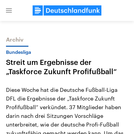
Close
menu
Archiv
Themen
Bundesliga
Streit um Ergebnisse der
„Taskforce Zukunft Profifußball“
Diese Woche hat die Deutsche Fußball-Liga
DFL die Ergebnisse der „Taskforce Zukunft
Landtagswahl Sachsen-Anhalt
USA
Profifußball“ verkündet. 37 Mitglieder haben
2026
Aktuelle Beiträge, Analys
Alle Informationen
Hintergründe
darin nach drei Sitzungen Vorschläge
Sachsen-Anhalt wählt am 6.
Wirtschaftlich und militäri
September 2026 einen neuen
gehören die Vereinigten S
unterbreitet, wie der deutsche Profi-Fußball
Landtag. Seit 2021 wird das
den mächtigsten Ländern 
zukunftsfähig gemacht werden kann. Um das
Bundesland von einer Koalition aus
mit großem Einfluss auf d