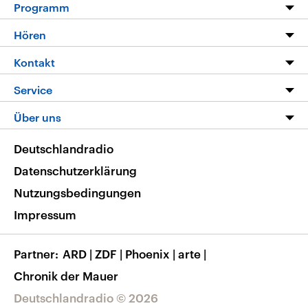
Programm
Programm
Hören
Alle Sendungen
Livestream
Kontakt
Die Nachrichten
Audios
Hörerservice
Service
Nachrichtenleicht
Podcasts
Social Media
FAQ
Über uns
Neue Beiträge auf dlf.de
Deutschlandfunk App
Newsletter
Deutschlandradio
Themen-Schwerpunkte
Nachrichten App
Deutschlandradio
Veranstaltungen
Presse
Frequenzen
Datenschutzerklärung
Musikliste
Ausbildung und Karriere
Nutzungsbedingungen
RSS
Transparenz
Impressum
Korrekturen
Barrierefreiheit
Partner
ARD
|
ZDF
|
Phoenix
|
arte
|
Chronik der Mauer
Deutschlandradio © 2026