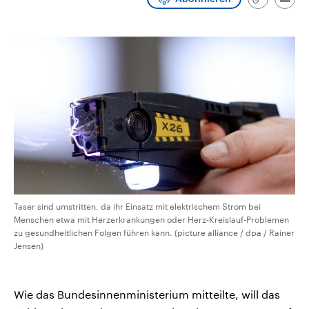
Link
Emai
CDU, SPD und FDP regiert.-
aktuelle Weltgeschehen.
kopieren/te
Umfragen, Prognosen,
Wahlprogramme, aktuelle Berichte
Sendungen
Programm
Podcasts
und Hintergründe zu den Parteien
und Kandidaten der anstehenden
Wahl.
Audio-Archiv
Taser sind umstritten, da ihr Einsatz mit elektrischem Strom bei
Menschen etwa mit Herzerkrankungen oder Herz-Kreislauf-Problemen
zu gesundheitlichen Folgen führen kann. (picture alliance / dpa / Rainer
Jensen)
Wie das Bundesinnenministerium mitteilte, will das