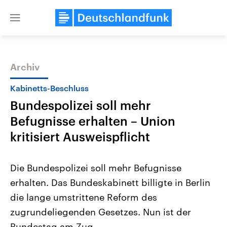
Close
menu
Archiv
Themen
Kabinetts-Beschluss
Bundespolizei soll mehr
Befugnisse erhalten – Union
kritisiert Ausweispflicht
Die Bundespolizei soll mehr Befugnisse
Landtagswahl Sachsen-Anhalt
USA
erhalten. Das Bundeskabinett billigte in Berlin
2026
Aktuelle Beiträge, Analys
Alle Informationen
Hintergründe
die lange umstrittene Reform des
Sachsen-Anhalt wählt am 6.
Wirtschaftlich und militäri
September 2026 einen neuen
gehören die Vereinigten S
zugrundeliegenden Gesetzes. Nun ist der
Landtag. Seit 2021 wird das
den mächtigsten Ländern 
Bundesland von einer Koalition aus
Bundestag am Zug.
mit großem Einfluss auf d