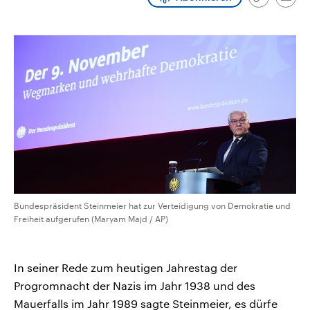
Link
Emai
CDU, SPD und FDP regiert.-
aktuelle Weltgeschehen.
kopieren/te
Umfragen, Prognosen,
Wahlprogramme, aktuelle Berichte
Sendungen
Programm
Podcasts
und Hintergründe zu den Parteien
und Kandidaten der anstehenden
Wahl.
Audio-Archiv
Bundespräsident Steinmeier hat zur Verteidigung von Demokratie und
Freiheit aufgerufen (Maryam Majd / AP)
In seiner Rede zum heutigen Jahrestag der
Progromnacht der Nazis im Jahr 1938 und des
Mauerfalls im Jahr 1989 sagte Steinmeier, es dürfe