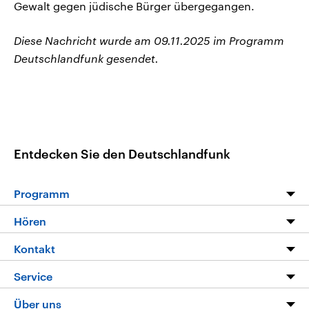
Gewalt gegen jüdische Bürger übergegangen.
Diese Nachricht wurde am 09.11.2025 im Programm
Deutschlandfunk gesendet.
Entdecken Sie den Deutschlandfunk
Programm
Programm
Hören
Alle Sendungen
Livestream
Kontakt
Die Nachrichten
Audios
Hörerservice
Service
Nachrichtenleicht
Podcasts
Social Media
FAQ
Über uns
Neue Beiträge auf dlf.de