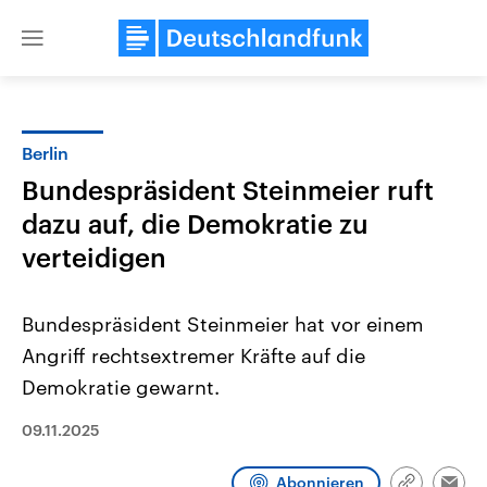
Close
menu
Berlin
Themen
Bundespräsident Steinmeier ruft
dazu auf, die Demokratie zu
verteidigen
Bundespräsident Steinmeier hat vor einem
Angriff rechtsextremer Kräfte auf die
Landtagswahl Sachsen-Anhalt
USA
Demokratie gewarnt.
2026
Aktuelle Beiträge, Analys
Alle Informationen
Hintergründe
09.11.2025
Sachsen-Anhalt wählt am 6.
Wirtschaftlich und militäri
September 2026 einen neuen
gehören die Vereinigten S
Landtag. Seit 2021 wird das
den mächtigsten Ländern 
Abonnieren
Bundesland von einer Koalition aus
mit großem Einfluss auf d