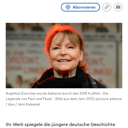
CDU, SPD und FDP regiert.-
aktuelle Weltgeschehen.
Abonnieren
Umfragen, Prognosen,
Link
Emai
Wahlprogramme, aktuelle Berichte
kopieren/te
Sendungen
Programm
Podcasts
und Hintergründe zu den Parteien
und Kandidaten der anstehenden
Wahl.
Audio-Archiv
Angelica Domröse wurde bekannt durch den DDR-Kultfilm „Die
Legende von Paul und Paula“. (Bild aus dem Jahr 2012) (picture alliance
/ dpa / Jens Kalaene)
Ihr Werk spiegele die jüngere deutsche Geschichte