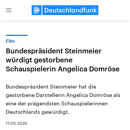
Close
menu
Film
Themen
Bundespräsident Steinmeier
würdigt gestorbene
Schauspielerin Angelica Domröse
Bundespräsident Steinmeier hat die
gestorbene Darstellerin Angelica Domröse als
Landtagswahl Sachsen-Anhalt
USA
eine der prägendsten Schauspielerinnen
2026
Aktuelle Beiträge, Analys
Alle Informationen
Deutschlands gewürdigt.
Hintergründe
Sachsen-Anhalt wählt am 6.
Wirtschaftlich und militäri
September 2026 einen neuen
gehören die Vereinigten S
17.05.2026
Landtag. Seit 2021 wird das
den mächtigsten Ländern 
Bundesland von einer Koalition aus
mit großem Einfluss auf d