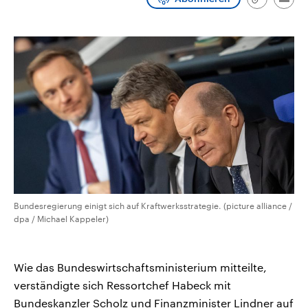
Link
Emai
CDU, SPD und FDP regiert.-
aktuelle Weltgeschehen.
kopieren/te
Umfragen, Prognosen,
Wahlprogramme, aktuelle Berichte
Sendungen
Programm
Podcasts
und Hintergründe zu den Parteien
und Kandidaten der anstehenden
Wahl.
Audio-Archiv
Bundesregierung einigt sich auf Kraftwerksstrategie. (picture alliance /
dpa / Michael Kappeler)
Wie das Bundeswirtschaftsministerium mitteilte,
verständigte sich Ressortchef Habeck mit
Bundeskanzler Scholz und Finanzminister Lindner auf