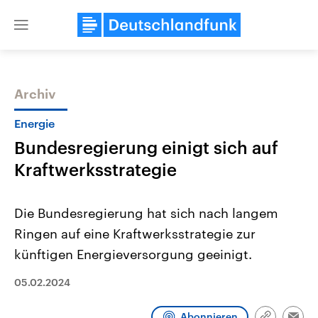
Close
menu
Archiv
Themen
Energie
Bundesregierung einigt sich auf
Kraftwerksstrategie
Die Bundesregierung hat sich nach langem
Ringen auf eine Kraftwerksstrategie zur
Landtagswahl Sachsen-Anhalt
USA
künftigen Energieversorgung geeinigt.
2026
Aktuelle Beiträge, Analys
Alle Informationen
Hintergründe
Sachsen-Anhalt wählt am 6.
Wirtschaftlich und militäri
05.02.2024
September 2026 einen neuen
gehören die Vereinigten S
Landtag. Seit 2021 wird das
den mächtigsten Ländern 
Bundesland von einer Koalition aus
mit großem Einfluss auf d
Abonnieren