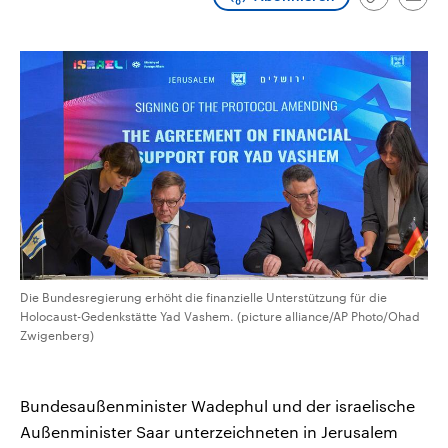
Link
Emai
CDU, SPD und FDP regiert.-
aktuelle Weltgeschehen.
kopieren/te
Umfragen, Prognosen,
Wahlprogramme, aktuelle Berichte
Sendungen
Programm
Podcasts
und Hintergründe zu den Parteien
und Kandidaten der anstehenden
Wahl.
Audio-Archiv
Die Bundesregierung erhöht die finanzielle Unterstützung für die
Holocaust-Gedenkstätte Yad Vashem. (picture alliance/AP Photo/Ohad
Zwigenberg)
Bundesaußenminister Wadephul und der israelische
Außenminister Saar unterzeichneten in Jerusalem