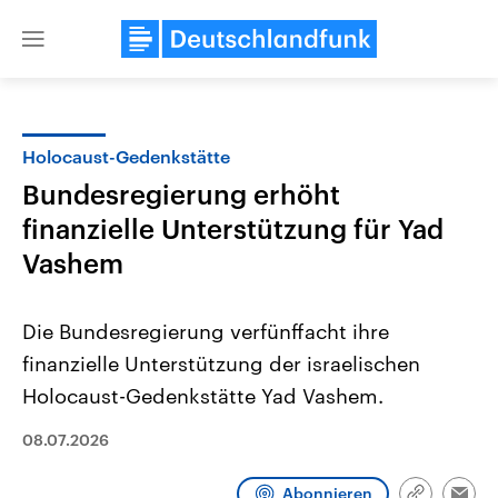
Close
menu
Holocaust-Gedenkstätte
Themen
Bundesregierung erhöht
finanzielle Unterstützung für Yad
Vashem
Die Bundesregierung verfünffacht ihre
finanzielle Unterstützung der israelischen
Landtagswahl Sachsen-Anhalt
USA
Holocaust-Gedenkstätte Yad Vashem.
2026
Aktuelle Beiträge, Analys
Alle Informationen
Hintergründe
08.07.2026
Sachsen-Anhalt wählt am 6.
Wirtschaftlich und militäri
September 2026 einen neuen
gehören die Vereinigten S
Landtag. Seit 2021 wird das
den mächtigsten Ländern 
Abonnieren
Bundesland von einer Koalition aus
mit großem Einfluss auf d