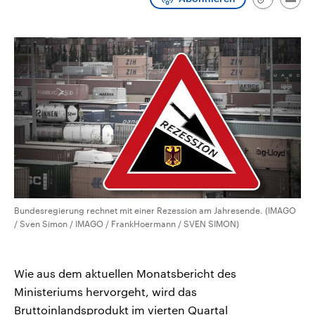
Link
Emai
CDU, SPD und FDP regiert.-
aktuelle Weltgeschehen.
kopieren/te
Umfragen, Prognosen,
Wahlprogramme, aktuelle Berichte
Sendungen
Programm
Podcasts
und Hintergründe zu den Parteien
und Kandidaten der anstehenden
Wahl.
Audio-Archiv
Bundesregierung rechnet mit einer Rezession am Jahresende. (IMAGO
/ Sven Simon / IMAGO / FrankHoermann / SVEN SIMON)
Wie aus dem aktuellen Monatsbericht des
Ministeriums hervorgeht, wird das
Bruttoinlandsprodukt im vierten Quartal