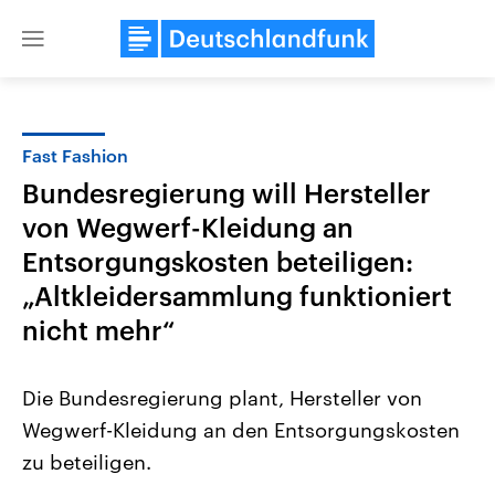
Close
menu
Fast Fashion
Themen
Bundesregierung will Hersteller
von Wegwerf-Kleidung an
Entsorgungskosten beteiligen:
„Altkleidersammlung funktioniert
nicht mehr“
Landtagswahl Sachsen-Anhalt
USA
Die Bundesregierung plant, Hersteller von
2026
Aktuelle Beiträge, Analys
Alle Informationen
Hintergründe
Wegwerf-Kleidung an den Entsorgungskosten
Sachsen-Anhalt wählt am 6.
Wirtschaftlich und militäri
September 2026 einen neuen
gehören die Vereinigten S
zu beteiligen.
Landtag. Seit 2021 wird das
den mächtigsten Ländern 
Bundesland von einer Koalition aus
mit großem Einfluss auf d