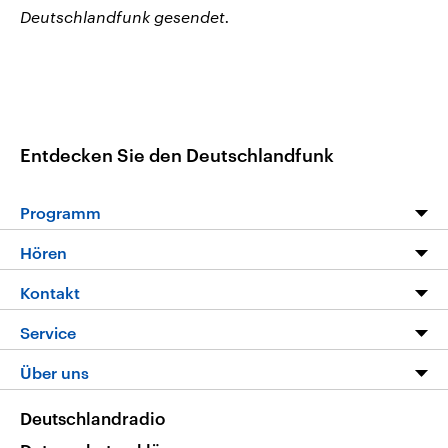
Deutschlandfunk gesendet.
Entdecken Sie den Deutschlandfunk
Programm
Programm
Hören
Alle Sendungen
Livestream
Kontakt
Die Nachrichten
Audios
Hörerservice
Service
Nachrichtenleicht
Podcasts
Social Media
FAQ
Über uns
Neue Beiträge auf dlf.de
Deutschlandfunk App
Newsletter
Deutschlandradio
Themen-Schwerpunkte
Nachrichten App
Deutschlandradio
Veranstaltungen
Presse
Frequenzen