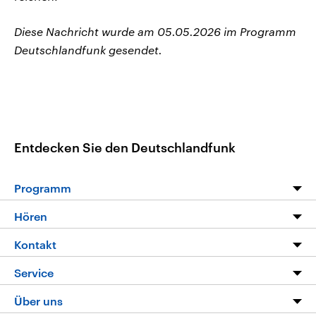
Diese Nachricht wurde am 05.05.2026 im Programm
Deutschlandfunk gesendet.
Entdecken Sie den Deutschlandfunk
Programm
Programm
Hören
Alle Sendungen
Livestream
Kontakt
Die Nachrichten
Audios
Hörerservice
Service
Nachrichtenleicht
Podcasts
Social Media
FAQ
Über uns
Neue Beiträge auf dlf.de
Deutschlandfunk App