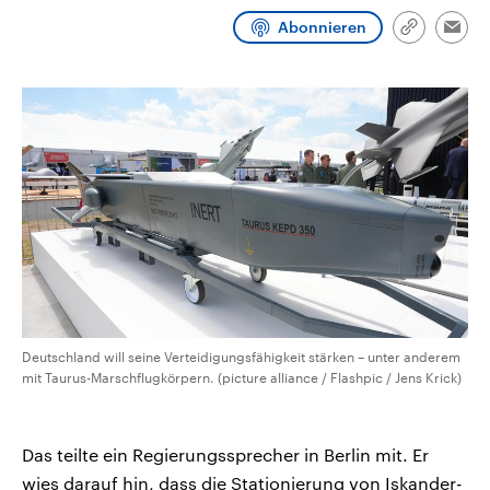
CDU, SPD und FDP regiert.-
aktuelle Weltgeschehen.
Abonnieren
Umfragen, Prognosen,
Link
Emai
Wahlprogramme, aktuelle Berichte
kopieren/te
Sendungen
Programm
Podcasts
und Hintergründe zu den Parteien
und Kandidaten der anstehenden
Wahl.
Audio-Archiv
Deutschland will seine Verteidigungsfähigkeit stärken – unter anderem
mit Taurus-Marschflugkörpern. (picture alliance / Flashpic / Jens Krick)
Das teilte ein Regierungssprecher in Berlin mit. Er
wies darauf hin, dass die Stationierung von Iskander-