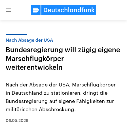
Close
menu
Nach Absage der USA
Themen
Bundesregierung will zügig eigene
Marschflugkörper
weiterentwickeln
Nach der Absage der USA, Marschflugkörper
in Deutschland zu stationieren, dringt die
Landtagswahl Sachsen-Anhalt
USA
Bundesregierung auf eigene Fähigkeiten zur
2026
Aktuelle Beiträge, Analys
Alle Informationen
militärischen Abschreckung.
Hintergründe
Sachsen-Anhalt wählt am 6.
Wirtschaftlich und militäri
September 2026 einen neuen
gehören die Vereinigten S
06.05.2026
Landtag. Seit 2021 wird das
den mächtigsten Ländern 
Bundesland von einer Koalition aus
mit großem Einfluss auf d