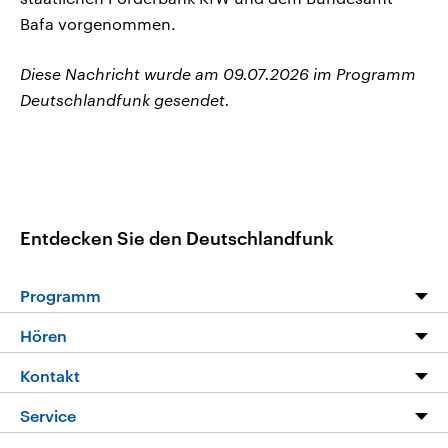
Bafa vorgenommen.
Diese Nachricht wurde am 09.07.2026 im Programm
Deutschlandfunk gesendet.
Entdecken Sie den Deutschlandfunk
Programm
Programm
Hören
Alle Sendungen
Livestream
Kontakt
Die Nachrichten
Audios
Hörerservice
Service
Nachrichtenleicht
Podcasts
Social Media