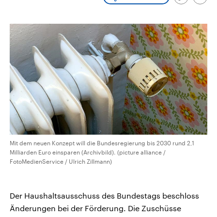
Link
Emai
CDU, SPD und FDP regiert.-
aktuelle Weltgeschehen.
kopieren/te
Umfragen, Prognosen,
Wahlprogramme, aktuelle Berichte
Sendungen
Programm
Podcasts
und Hintergründe zu den Parteien
und Kandidaten der anstehenden
Wahl.
Audio-Archiv
Mit dem neuen Konzept will die Bundesregierung bis ‌2030 rund ‌2,1
Milliarden Euro einsparen (Archivbild). (picture alliance /
FotoMedienService / Ulrich Zillmann)
Der Haushaltsausschuss des Bundestags beschloss
Änderungen bei der Förderung. Die Zuschüsse