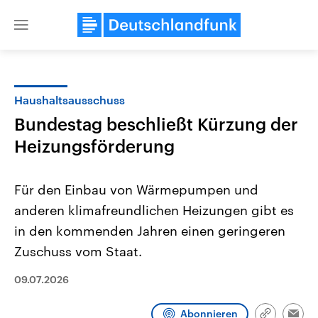
Close
menu
Haushaltsausschuss
Themen
Bundestag beschließt Kürzung der
Heizungsförderung
Für den Einbau von Wärmepumpen und
anderen klimafreundlichen Heizungen gibt es
in den kommenden Jahren einen geringeren
Landtagswahl Sachsen-Anhalt
USA
Zuschuss vom Staat.
2026
Aktuelle Beiträge, Analys
Alle Informationen
Hintergründe
09.07.2026
Sachsen-Anhalt wählt am 6.
Wirtschaftlich und militäri
September 2026 einen neuen
gehören die Vereinigten S
Landtag. Seit 2021 wird das
den mächtigsten Ländern 
Abonnieren
Bundesland von einer Koalition aus
mit großem Einfluss auf d